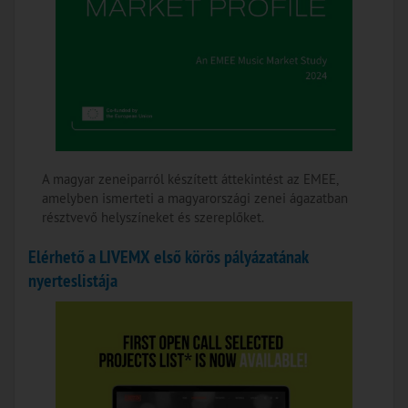
A magyar zeneiparról készített áttekintést az EMEE,
amelyben ismerteti a magyarországi zenei ágazatban
résztvevő helyszíneket és szereplőket.
Elérhető a LIVEMX első körös pályázatának
nyerteslistája