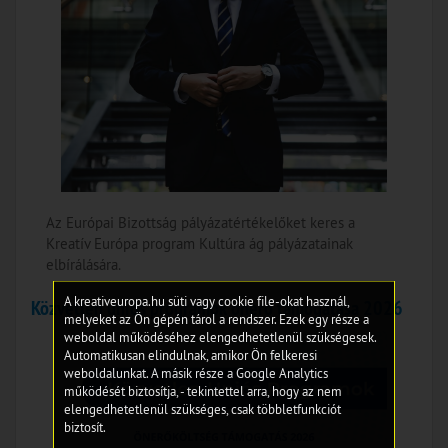
Az Európai Bizottság pályázatértékelőket keres a
Kreatív Európa program Kultúra ág pályázatainak
elbírálására.
A kreativeuropa.hu süti vagy cookie file-okat használ,
Közvetlen uniós programok önerő támogatása 2026
melyeket az Ön gépén tárol a rendszer. Ezek egy része a
weboldal működéséhez elengedhetetlenül szükségesek.
Automatikusan elindulnak, amikor Ön felkeresi
weboldalunkat. A másik része a Google Analytics
működését biztosítja, - tekintettel arra, hogy az nem
elengedhetetlenül szükséges, csak többletfunkciót
biztosít.