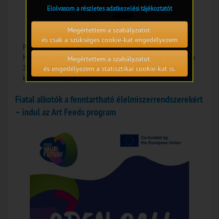
Elolvasom a részletes adatkezelési tájékoztatót
Megértettem a szabályzatot
és csak a szükséges cookie-kat engedélyezem
Pályázatot hirdet a Közigazgatási és Területfejlesztési
Minisztérium megbízásából a Széchenyi Programiroda a
Megértettem a szabályzatot
2026. évben a közvetlen irányítású uniós programok
és engedélyezem a statisztikai cookie-kat is.
keretében megvalósuló projektek...
Fiatal alkotók a fenntartható élelmiszerrendszerekért
– indul az Art Feeds program