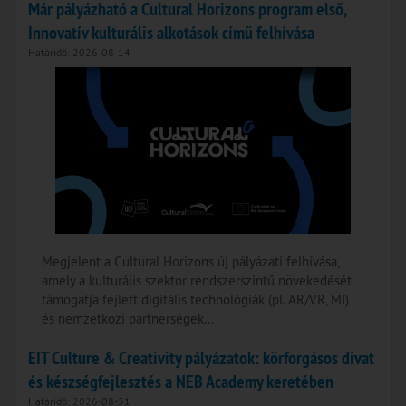
Már pályázható a Cultural Horizons program első,
Innovatív kulturális alkotások című felhívása
Határidő: 2026-08-14
Megjelent a Cultural Horizons új pályázati felhívása,
amely a kulturális szektor rendszerszintű növekedését
támogatja fejlett digitális technológiák (pl. AR/VR, MI)
és nemzetközi partnerségek...
EIT Culture & Creativity pályázatok: körforgásos divat
és készségfejlesztés a NEB Academy keretében
Határidő: 2026-08-31