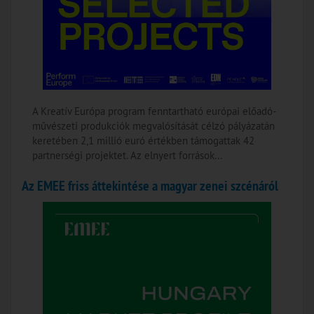
A Kreatív Európa program fenntartható európai előadó-
művészeti produkciók megvalósítását célzó pályázatán
keretében 2,1 millió euró értékben támogattak 42
partnerségi projektet. Az elnyert források...
Az EMEE friss áttekintése a magyar zenei szcénáról