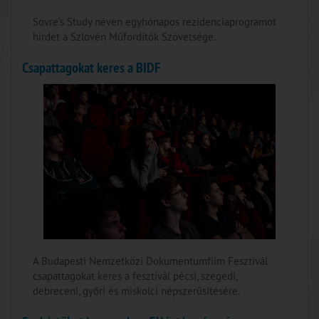
Sovre’s Study néven egyhónapos rezidenciaprogramot
hirdet a Szlovén Műfordítók Szövetsége.
Csapattagokat keres a BIDF
A Budapesti Nemzetközi Dokumentumfilm Fesztivál
csapattagokat keres a fesztivál pécsi, szegedi,
debreceni, győri és miskolci népszerűsítésére.