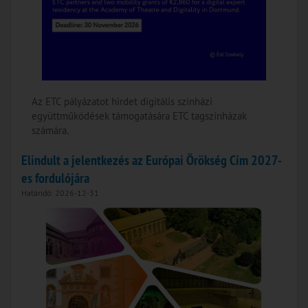
Az ETC pályázatot hirdet digitális színházi
együttműködések támogatására ETC tagszínházak
számára.
Elindult a jelentkezés az Európai Örökség Cím 2027-
es fordulójára
Határidő: 2026-12-31