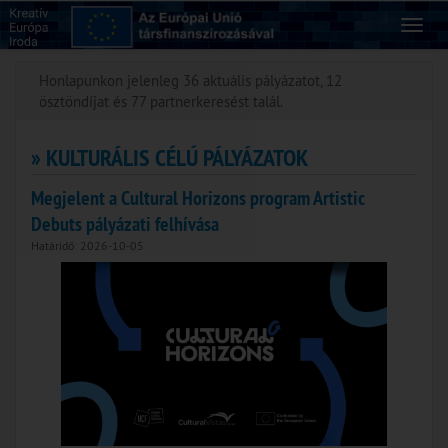
Honlapunkon jelenleg 36 aktuális pályázatot, 12
ösztöndíjat és 77 partnerkeresést talál.
» KULTURÁLIS CÉLÚ PÁLYÁZATOK
Megjelent a Cultural Horizons program Artistic
Debuts pályázati felhívása
Határidő: 2026-10-05