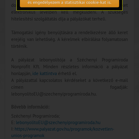
és engedélyezem a statisztikai cookie-kat is.
dokumentumokat fogad el a lebonyolító, amelyeket
elektronikus levélben kell megküldeni. A szükséges
hitelesítési szolgáltatás díja a pályázókat terheli.
Támogatási igény benyújtására a rendelkezésre álló keret
erejéig van lehetőség. A kérelmek elbírálása folyamatosan
történik.
A pályázat lebonyolítója a Széchenyi Programiroda
Nonprofit Kft. Minden részletes információ a pályázat
honlapján,
ide kattintva
érhető el.
A pályázattal kapcsolatos kérdéseket a következő e-mail
címen fogadják:
lebonyolitoEU@szechenyiprogramiroda.hu.
Bővebb információ:
Széchenyi Programiroda;
E:
lebonyolitoEU@szechenyiprogramiroda.hu
I:
https://www.palyazat.gov.hu/programok/kozvetlen-
unios-programok