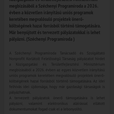
megbízásából a Széchenyi Programiroda a 2026.
évben a közvetlen irányítású uniós programok
keretében megvalósuló projektek önerő-
költségének hazai forrásból történő támogatására.
Már benyújtott és tervezett pályázatokkal is lehet
pályázni. (Széchenyi Programiroda )
A Széchenyi Programiroda Tanácsadó és Szolgáltató
Nonprofit Korlátolt Felelősségű Társaság pályázatot hirdet
a Közigazgatási és Területfejlesztési Minisztérium
megbízásából a 2026. évben az egyes közvetlen irányítású
uniós programok keretében megvalósuló projektek önerő-
költségének hazai forrásból történő támogatására. Az idei
felhívás idei újdonsága, hogy már gazdasági társaságok is
pályázhatnak.
A tervezett pályázatok önerő támogatására is lehet
pályázni, valamint elektronikus aláírással ellátott
dokumentumokat fogad csak el a lebonyolító.