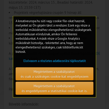
közzététele: 2024. március 15., Beadási határidő: 2024.
május 15. 23:59 CET)
Projektek végrehajtására csupán 9 hónap áll
rendelkezésre. (Legkorábbi projektkezdés: 2024. augusztus
A kreativeuropa.hu süti vagy cookie file-okat használ,
15., Projektek lezárása legkésőbb: 2025. május 15.)
melyeket az Ön gépén tárol a rendszer. Ezek egy része a
A hosszútávú rezidenciaprogramok lerövidültek és most
weboldal működéséhez elengedhetetlenül szükségesek.
már csak 121-180 nap közötti időszakra pályázhatóak.
Automatikusan elindulnak, amikor Ön felkeresi
Az előző körhöz képest már minden projektnek
weboldalunkat. A másik része a Google Analytics
működését biztosítja, - tekintettel arra, hogy az nem
kötelezően 2 célt kell választania.
elengedhetetlenül szükséges, csak többletfunkciót
biztosít.
A pályázatról szóló rövid, magyar nyelvű összefoglalónk
IDE
kattintva
olvasható.
Elolvasom a részletes adatkezelési tájékoztatót
A Culture Moves Europe egy új állandó mobilitási program,
Megértettem a szabályzatot
amelyet az Európai Unió Kreatív Európa programja
és csak a szükséges cookie-kat engedélyezem
finanszíroz, és a belgiumi Goethe Intézet valósít meg.
Megértettem a szabályzatot
Pályázati határidő: 2024. május. 15., 23:59 (CET)
és engedélyezem a statisztikai cookie-kat is.
Bővebb információ: