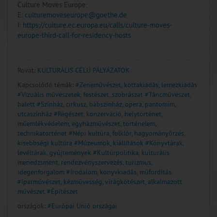
Culture Moves Europe;
E:
culturemoveseurope@goethe.de
I:
https://culture.ec.europa.eu/calls/culture-moves-
europe-third-call-for-residency-hosts
Rovat:
KULTURÁLIS CÉLÚ PÁLYÁZATOK
Kapcsolódó témák:
#Zeneművészet, kottakiadás, lemezkiadás
#Vizuális művészetek, festészet, szobrászat
#Táncművészet,
balett
#Színház, cirkusz, bábszínház, opera, pantomim,
utcaszínház
#Régészet, konzerváció, helytörténet,
műemlékvédelem, egyházművészet, történelem,
technikatörténet
#Népi kultúra, folklór, hagyományőrzés,
kisebbségi kultúra
#Múzeumok, kiállítások
#Könyvtárak,
levéltárak, gyűjtemények
#Kultúrpolitika, kulturális
menedzsment, rendezvényszervezés, turizmus,
idegenforgalom
#Irodalom, könyvkiadás, műfordítás
#Iparművészet, kézművesség, virágkötészet, alkalmazott
művészet
#Építészet
országok:
#Európai Unió országai