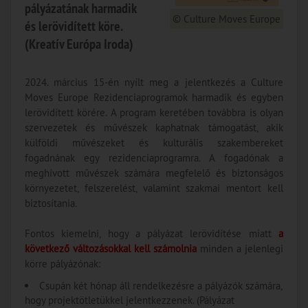
pályázatának harmadik
© Culture Moves Europe
és lerövidített köre.
(Kreatív Európa Iroda)
2024. március 15-én nyílt meg a jelentkezés a Culture
Moves Europe Rezidenciaprogramok harmadik és egyben
lerövidített körére. A program keretében továbbra is olyan
szervezetek és művészek kaphatnak támogatást, akik
külföldi művészeket és kulturális szakembereket
fogadnának egy rezidenciaprogramra. A fogadónak a
meghívott művészek számára megfelelő és biztonságos
környezetet, felszerelést, valamint szakmai mentort kell
biztosítania.
Fontos kiemelni, hogy a pályázat lerövidítése miatt
a
következő változásokkal kell számolnia
minden a jelenlegi
körre pályázónak:
Csupán két hónap áll rendelkezésre a pályázók számára,
hogy projektötletükkel jelentkezzenek. (Pályázat