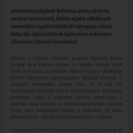
elnevezésű pályázati felhívása, amely ukrán és
európai szervezetek, illetve egyéni vállalkozók
nemzetközi együttműködését támogatja a helyi
kulturális ökoszisztémák fejlesztése érdekében.
(Ukrainian Cultural Foundation)
Elindult a Cultural Horizons program legújabb kiírása
Európai helyi kultúra címmel. Az aktuális felhívás olyan
ukrán és európai szervezetek, valamint egyéni vállalkozók
közötti nemzetközi partnerségeket támogat, amelyek új
kulturális termékeket hoznak létre, és a mai kor
szellemében gondolják újra a helyi örökséget. A program
kiemelten segíti a regionális kincsek megőrzését, a
kulturális sokszínűségét, az etnikai közösségeket, valamint
széles körű hozzáférést biztosít a kultúrához az ukrán
állampolgárok – köztük a belső menekültek – számára.
A programot a Kreatív Európa program finanszírozásával az