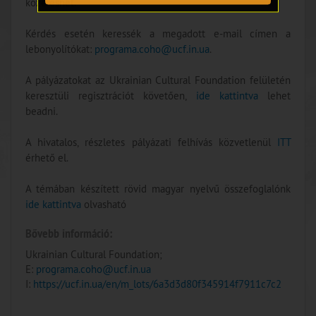
közé eshet.
Kérdés esetén keressék a megadott e-mail címen a
lebonyolítókat:
programa.coho@ucf.in.ua
.
A pályázatokat az Ukrainian Cultural Foundation felületén
keresztüli regisztrációt követően,
ide kattintva
lehet
beadni.
A hivatalos, részletes pályázati felhívás közvetlenül
ITT
érhető el.
A témában készített rövid magyar nyelvű összefoglalónk
ide kattintva
olvasható
Bővebb információ:
Ukrainian Cultural Foundation;
E:
programa.coho@ucf.in.ua
I:
https://ucf.in.ua/en/m_lots/6a3d3d80f345914f7911c7c2