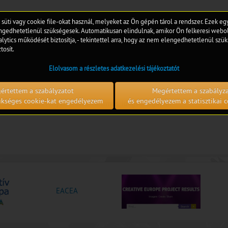
 süti vagy cookie file-okat használ, melyeket az Ön gépén tárol a rendszer. Ezek e
edhetetlenül szükségesek. Automatikusan elindulnak, amikor Ön felkeresi webol
lytics működését biztosítja, - tekintettel arra, hogy az nem elengedhetetlenül szük
tosít.
Elolvasom a részletes adatkezelési tájékoztatót
értettem a szabályzatot
Megértettem a szabályz
zükséges cookie-kat engedélyezem
és engedélyezem a statisztikai c
dzsment, rendezvényszervezés, turizmus, idegenforgalom
EACEA