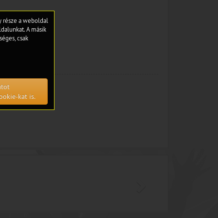
gy része a weboldal
dalunkat. A másik
séges, csak
atot
ookie-kat is.