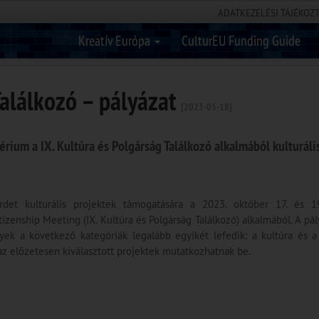
ADATKEZELÉSI TÁJÉKOZ
Kreatív Európa
CulturEU Funding Guide
Találkozó – pályázat
[2023-05-18]
térium a IX. Kultúra és Polgárság Találkozó alkalmából kulturáli
irdet kulturális projektek támogatására a 2023. október 17. és 19
zenship Meeting (IX. Kultúra és Polgárság Találkozó) alkalmából. A pá
yek a következő kategóriák legalább egyikét lefedik: a kultúra és a
n az előzetesen kiválasztott projektek mutatkozhatnak be.