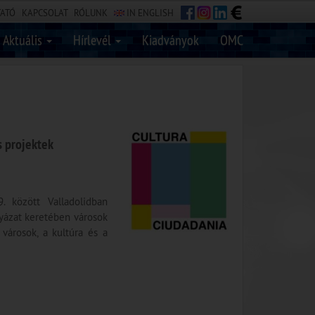
TATÓ
KAPCSOLAT
RÓLUNK
IN ENGLISH
Aktuális
Hírlevél
Kiadványok
OMC
s projektek
. között Valladolidban
lyázat keretében városok
 városok, a kultúra és a