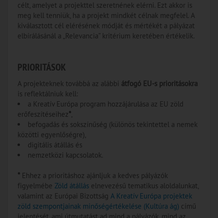
célt, amelyet a projekttel szeretnének elérni. Ezt akkor is
meg kell tenniük, ha a projekt mindkét célnak megfelel. A
kiválasztott cél elérésének módját és mértékét a pályázat
elbírálásánál a „Relevancia” kritérium keretében értékelik.
PRIORITÁSOK
A projekteknek továbbá az alábbi
átfogó EU-s prioritásokra
is reflektálniuk kell:
a Kreatív Európa program hozzájárulása az EU zöld
erőfeszítéseihez
*
,
befogadás és sokszínűség (különös tekintettel a nemek
közötti egyenlőségre),
digitális átállás és
nemzetközi kapcsolatok.
*
Ehhez a prioritáshoz ajánljuk a kedves pályázók
figyelmébe
Zöld átállás
elnevezésű tematikus aloldalunkat,
valamint az Európai Bizottság
A Kreatív Európa projektek
zöld szempontjainak minőségértékelése (Kultúra ág)
című
jelentését, ami útmutatást ad mind a pályázók, mind az