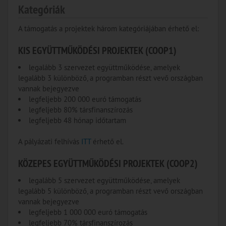
Kategóriák
A támogatás a projektek három kategóriájában érhető el:
KIS EGYÜTTMŰKÖDÉSI PROJEKTEK (COOP1)
legalább 3 szervezet együttműködése, amelyek
legalább 3 különböző, a programban részt vevő országban
vannak bejegyezve
legfeljebb 200 000 euró támogatás
legfeljebb 80% társfinanszírozás
legfeljebb 48 hónap időtartam
A pályázati felhívás
ITT
érhető el.
KÖZEPES EGYÜTTMŰKÖDÉSI PROJEKTEK (COOP2)
legalább 5 szervezet együttműködése, amelyek
legalább 5 különböző, a programban részt vevő országban
vannak bejegyezve
legfeljebb 1 000 000 euró támogatás
legfeljebb 70% társfinanszírozás