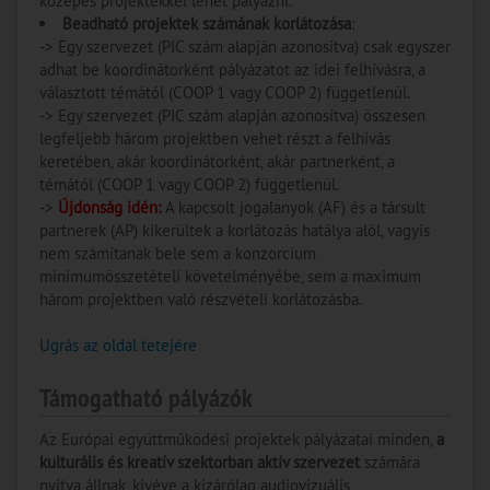
közepes projektekkel lehet pályázni.
Beadható projektek számának korlátozása
:
-> Egy szervezet (PIC szám alapján azonosítva) csak egyszer
adhat be koordinátorként pályázatot az idei felhívásra, a
választott témától (COOP 1 vagy COOP 2) függetlenül.
-> Egy szervezet (PIC szám alapján azonosítva) összesen
legfeljebb három projektben vehet részt a felhívás
keretében, akár koordinátorként, akár partnerként, a
témától (COOP 1 vagy COOP 2) függetlenül.
->
Újdonság idén:
A kapcsolt jogalanyok (AF) és a társult
partnerek (AP) kikerültek a korlátozás hatálya alól, vagyis
nem számítanak bele sem a konzorcium
minimumösszetételi követelményébe, sem a maximum
három projektben való részvételi korlátozásba.
Ugrás az oldal tetejére
Támogatható pályázók
Az Európai együttműködési projektek pályázatai minden,
a
kulturális és kreatív szektorban aktív szervezet
számára
nyitva állnak, kivéve a kizárólag audiovizuális