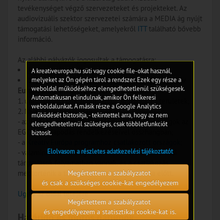
tevékenységet végző szervezeteket és projekteket. Az
audiovizuális szektor szervezetei számára a MEDIA ág nyújt
támogatási lehetőségeket, amelyekről
ITT
található bővebb
információ.
Az alábbi pályázók jogosultak a támogatásra:
jogi személyek
(szervezetek),
A kreativeuropa.hu süti vagy cookie file-okat használ,
melyeket az Ön gépén tárol a rendszer. Ezek egy része a
bejegyzett székhellyel rendelkeznek egy, a Kreatív
weboldal működéséhez elengedhetetlenül szükségesek.
Európa programban részt vevő országban:
Automatikusan elindulnak, amikor Ön felkeresi
1. uniós tagállamok, tengerentúli országok és területek;
weboldalunkat. A másik része a Google Analytics
2. NEM uniós tagállamok:
működését biztosítja, - tekintettel arra, hogy az nem
- az EGT-megállapodásban részt vevő EFTA-országok az
elengedhetetlenül szükséges, csak többletfunkciót
EGT-megállapodás rendelkezéseivel összhangban;
biztosít.
- a
Kreatív Európa programhoz csatlakozott országok
;
Elolvasom a részletes adatkezelési tájékoztatót
- valamint azon országok, amelyekkel a csatlakozási
tárgyalások folyamatban vannak, és a csatlakozás
Megértettem a szabályzatot
megtörténik a támogatási szerződés aláírása előtt.
és csak a szükséges cookie-kat engedélyezem
Ugrás az oldal tetejére
Megértettem a szabályzatot
és engedélyezem a statisztikai cookie-kat is.
Határidő és fontos dátumok