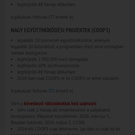
legfeljebb 48 hónap időtartam
A pályázati felhívás
ITT
érhető el.
NAGY EGYÜTTMŰKÖDÉSI PROJEKTEK (COOP3)
legalább 10 szervezet együttműködése, amelyek
legalább 10 különböző, a programban részt vevő országban
vannak bejegyezve
legfeljebb 2 000 000 euró támogatás
legfeljebb 60% társfinanszírozás
legfeljebb 48 hónap időtartam
2026-ban csak COOP1-re és COOP2-re lehet pályázni.
A pályázati felhívás
ITT
érhető el.
Idén a
következő változásokkal kell számolni
:
Idén csak 2 hónap áll rendelkezésre a pályázatok
benyújtására. (Pályázat közzététele: 2026. március 5.,
Beadási határidő: 2026. május 5. 17:00).
2024-től COOP3 csak kétévente, így idén is csak kis és