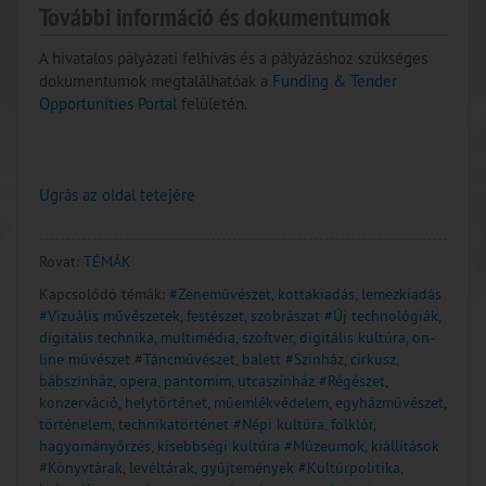
További információ és dokumentumok
A hivatalos pályázati felhívás és a pályázáshoz szükséges
dokumentumok megtalálhatóak a
Funding & Tender
Opportunities Portal
felületén.
Ugrás az oldal tetejére
Rovat:
TÉMÁK
Kapcsolódó témák:
#Zeneművészet, kottakiadás, lemezkiadás
#Vizuális művészetek, festészet, szobrászat
#Új technológiák,
digitális technika, multimédia, szoftver, digitális kultúra, on-
line művészet
#Táncművészet, balett
#Színház, cirkusz,
bábszínház, opera, pantomim, utcaszínház
#Régészet,
konzerváció, helytörténet, műemlékvédelem, egyházművészet,
történelem, technikatörténet
#Népi kultúra, folklór,
hagyományőrzés, kisebbségi kultúra
#Múzeumok, kiállítások
#Könyvtárak, levéltárak, gyűjtemények
#Kultúrpolitika,