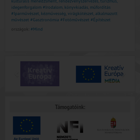
kulturális menedzsment, rendezvényszervezés, turizmus,
idegenforgalom
#Irodalom, könyvkiadás, műfordítás
#Iparművészet, kézművesség, virágkötészet, alkalmazott
művészet
#Gasztronómia
#Fotóművészet
#Építészet
országok:
#Mind
Támogatóink: