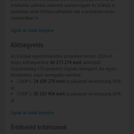
értékelők számára, valamint számos tippet és trükköt is
tartalmaz, amik felhasználhatóak már a projekttervezés
szakaszában is.
Ugrás az oldal tetejére
Költségvetés
Az Európai együttműködési projektek terület 2026-os
teljes költségvetése
60 273 174 euró
, amelyből
hozzávetőleg 150 projektet fognak támogatni. Az egyes
területekre szánt támogatás mértéke:
COOP 1:
24 109 270 euró
(a pályázati keretösszeg 40%-
a)
COOP 2:
36 163 904 euró
(a pályázati keretösszeg 60%-
a)
Ugrás az oldal tetejére
Értékelési kritériumok