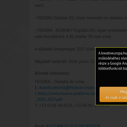
euró.;
- FEDORA Oktatási Díj: olyan innovatív és oktatási 
- FEDORA - KEARNEY Digitális Díj: olyan projektekne
való hozzáférést. A díj értéke 50 ezer euró.
A díjátadó ünnepséget 2027 júniusában rendezik m
A kreativeuropa.hu
működéséhez eleng
Pályázati határidő: 2026. július 22.
része a Google Ana
többletfunkciót biz
Bővebb információ:
FEDORA; - Diandra de Lima
E:
diandra.delima@fedora-circle.com
Meg
I:
https://www.fedora-platform.com/prizes-and-gran
és csak a s
_2026-2027.pdf
T: +33 0158-18-6521, +33 06-81-13-9721
Rovat:
KULTURÁLIS CÉLÚ PÁLYÁZATOK