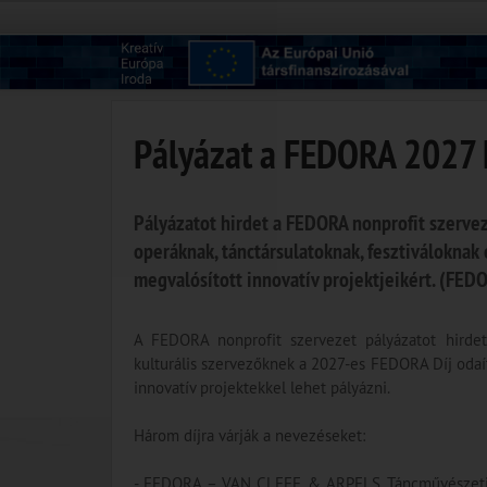
Pályázat a FEDORA 2027 
Pályázatot hirdet a FEDORA nonprofit szerve
operáknak, tánctársulatoknak, fesztiváloknak
megvalósított innovatív projektjeikért. (FED
A FEDORA nonprofit szervezet pályázatot hirdet 
kulturális szervezőknek a 2027-es FEDORA Díj odaí
innovatív projektekkel lehet pályázni.
Három díjra várják a nevezéseket:
- FEDORA – VAN CLEEF & ARPELS Táncművészeti Díj