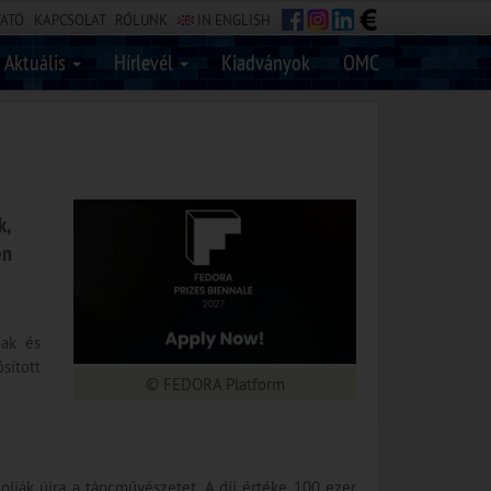
TATÓ
KAPCSOLAT
RÓLUNK
IN ENGLISH
Aktuális
Hírlevél
Kiadványok
OMC
k,
én
nak és
sított
© FEDORA Platform
ják újra a táncművészetet. A díj értéke 100 ezer