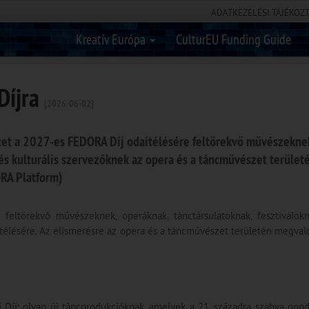
ADATKEZELÉSI TÁJÉKOZ
Kreatív Európa
CulturEU Funding Guide
Díjra
[2026-06-02]
zet a 2027-es FEDORA Díj odaítélésére feltörekvő művészekne
 és kulturális szervezőknek az opera és a táncművészet terület
ORA Platform)
feltörekvő művészeknek, operáknak, tánctársulatoknak, fesztiválok
télésére. Az elismerésre az opera és a táncművészet területén megvaló
: olyan új táncprodukcióknak, amelyek a 21. századra szabva gondol