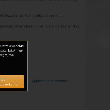
ó hozzáférést. A díj értéke 50 ezer euró.;
 innováció révén elősegítik az operához és a tánchoz
gy része a weboldal
dalunkat. A másik
séges, csak
atot
_Prizes_Biennale_-_Application_Guidelines_-
ookie-kat is.