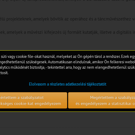
célú projekteknek, amelyek bővítik az operához és a táncművészethez val
k, amelyek a művészi kifejezés új formáit kutatják, illetve a digitális
eg.
 süti vagy cookie file-okat használ, melyeket az Ön gépén tárol a rendszer. Ezek e
edhetetlenül szükségesek. Automatikusan elindulnak, amikor Ön felkeresi webol
lytics működését biztosítja, - tekintettel arra, hogy az nem elengedhetetlenül szük
tosít.
Elolvasom a részletes adatkezelési tájékoztatót
értettem a szabályzatot
Megértettem a szabályz
ts/apply-for-funding
,
https://www.fedora-platform.com/medias/FEDORA
zükséges cookie-kat engedélyezem
és engedélyezem a statisztikai c