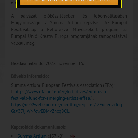
eredményhirdetésre várhatóan 2023 januárban kerül sor.
A pályázat előkészítésében és lebonyolításában
Magyarországot a Summa Artium képviseli. Az Európai
Fesztiválalap a Feltörekvő Művészekért program az
Európai Unió Kreatív Európa programjának támogatásával
valósul meg.
Beadási határidő: 2022. november 15.
Bővebb információ:
Summa Artium, European Festivals Association (EFA);
I:
https://www.efa-aef.eu/en/initiatives/european-
festivals-fund-for-emerging-artists-effea/
,
https://us02web.zoom.us/meeting/register/tZEuceuvrToq
GtX37ljjWNfcwEBMvZncqBOL
Kapcsolódó dokumentumok:
Summa Artium
(157 kB)