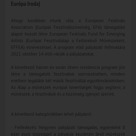
Európa Iroda)
Ahogy korábban írtunk róla, a European Festivals
Association (Európai Fesztiválszövetség, EFA) támogatási
alapot hozott létre European Festivals Fund for Emerging
Artists (Európai Fesztiválalap a Feltörekvő Művészekért,
EFFEA) elnevezéssel. A program első pályázati felhívására
2022. október 14-étől várják a pályázatokat.
A következő három év során ötven rezidencia program jön
létre a támogatott fesztiválok szervezésében, minden
esetben legalább két másik fesztivállal együttműködésben.
Az Alap a művészek európai ismertségét fogja segíteni, a
művészek, a fesztiválok és a közönség igényei szerint.
A következő kategóriákban lehet pályázni:
- Felfedezés: Negyven pályázati támogatás, egyenként 8
ezer euró összeggel a pályájuk kezdetén lévő művészek