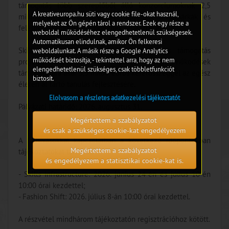
támogatás több szereplőből álló konzorciumoknak 2,5
A kreativeuropa.hu süti vagy cookie file-okat használ,
millió eurós keretösszeggel független divatmárkák és
melyeket az Ön gépén tárol a rendszer. Ezek egy része a
felelősségteljes üzleti modellek fejlesztésére;
weboldal működéséhez elengedhetetlenül szükségesek.
Automatikusan elindulnak, amikor Ön felkeresi
Skills Infrastructure: akár 600 ezer eurós támogatás
weboldalunkat. A másik része a Google Analytics
működését biztosítja, - tekintettel arra, hogy az nem
projektenként régiókon átívelő együttműködések
elengedhetetlenül szükséges, csak többletfunkciót
támogatására akár 3,5 millió eurós keretösszeggel az egész
biztosít.
életen át tartó tanulás fejlesztésére.
Elolvasom a részletes adatkezelési tájékoztatót
Pályázati határidő: 2026. augusztus 31.
Megértettem a szabályzatot
és csak a szükséges cookie-kat engedélyezem
A felhívásokkal kapcsolatban a következő időpontokban
Megértettem a szabályzatot
tájékoztatókat tartanak:
és engedélyezem a statisztikai cookie-kat is.
- Skills Infrastructure: 2026. június 24-én és július 10-én
10:00 órai kezdettel;
- Fashion Shift: 2026. július 8-án 10:00 órai kezdettel.
A részvétel mindhárom tájékoztatón regisztrációhoz kötött.