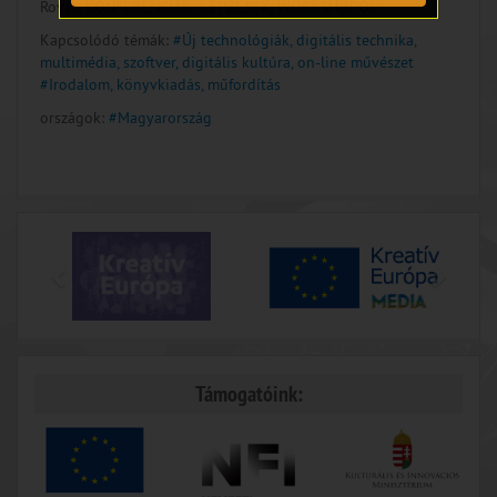
Rovat:
KONFERENCIÁK, KÉPZÉSEK, WORKSHOPOK
Kapcsolódó témák:
#Új technológiák, digitális technika,
multimédia, szoftver, digitális kultúra, on-line művészet
#Irodalom, könyvkiadás, műfordítás
országok:
#Magyarország
Támogatóink: