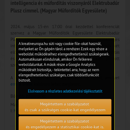
intelligencia és műfordítás viszonyáról Elektrubadúr
Plusz címmel. (Magyar Műfordítók Egyesülete)
2024. május 15-én 17:00 órai kezdettel konferenciát
szervez a Magyar Műfordítók Egyesülete Elektrubadúr
Plusz címmel. A találkozó témája a mesterséges
A kreativeuropa.hu süti vagy cookie file-okat használ,
intelligencia és a műfordítás viszonya. A résztvevők két
melyeket az Ön gépén tárol a rendszer. Ezek egy része a
előadást, majd egy vitát hallgathatnak meg a gépi fordítás
weboldal működéséhez elengedhetetlenül szükségesek.
és a mesterséges intelligencia műfordításban játszott
Automatikusan elindulnak, amikor Ön felkeresi
weboldalunkat. A másik része a Google Analytics
szerepéről.
működését biztosítja, - tekintettel arra, hogy az nem
elengedhetetlenül szükséges, csak többletfunkciót
A részvétel ingyenes, de regisztrációhoz kötött, amelyet
biztosít.
erre a linkre
kattintva lehet megtenni.
Elolvasom a részletes adatkezelési tájékoztatót
Bővebb információ:
Megértettem a szabályzatot
Magyar Műfordítók Egyesülete ;
és csak a szükséges cookie-kat engedélyezem
I:
https://fb.me/e/1SIy3n4ASC
Megértettem a szabályzatot
és engedélyezem a statisztikai cookie-kat is.