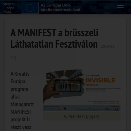
A MANIFEST a brüsszeli
Láthatatlan Fesztiválon
[2024-03-
04]
A Kreatív
Európa
program
által
támogatott
MANIFEST
© Manifest projekt
projekt is
részt vesz