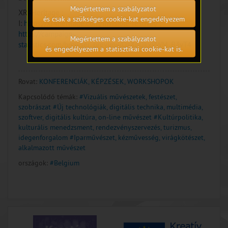
Megértettem a szabályzatot
XR4Heritage ;
és csak a szükséges cookie-kat engedélyezem
I:
https://xr4heritage.com/invisible-festival/
,
https://campaign-
Megértettem a szabályzatot
statistics.com/browser_preview/OzXpUkxPWM_B3vT4
és engedélyezem a statisztikai cookie-kat is.
Rovat:
KONFERENCIÁK, KÉPZÉSEK, WORKSHOPOK
Kapcsolódó témák:
#Vizuális művészetek, festészet,
szobrászat
#Új technológiák, digitális technika, multimédia,
szoftver, digitális kultúra, on-line művészet
#Kultúrpolitika,
kulturális menedzsment, rendezvényszervezés, turizmus,
idegenforgalom
#Iparművészet, kézművesség, virágkötészet,
alkalmazott művészet
országok:
#Belgium