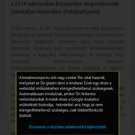
a 2024 márciusában Brüsszelben megrendezendő
Láthatatlan Fesztiválon. (Pályázatfigyelő)
2024. március 21. és 24. között rendezik meg Brüsszelben
(Belgium) az Invisible Festival (Láthatatlan Fesztivál) című
művészeti találkozót, amelynek célja, hogy elragadó
művészeti élmények köré szerveződő tevékenységekkel
ünnepelje a kulturális sokszínűséget. A fesztivál négy
tematikus konferenciával, interaktív
műhelyfoglalkozásokkal vár ötezer látogatót és hatszáz
szakembert.
A kreativeuropa.hu süti vagy cookie file-okat használ,
melyeket az Ön gépén tárol a rendszer. Ezek egy része a
A fesztiválon részt vesz az Európai Unió Kreatív Európa
weboldal működéséhez elengedhetetlenül szükségesek.
Automatikusan elindulnak, amikor Ön felkeresi
programja által támogatott MANIFEST projekt is egy olyan
weboldalunkat. A másik része a Google Analytics
programmal, amely újszerű nézőpontokból mutatja be a
működését biztosítja, - tekintettel arra, hogy az nem
gyarmatosítást és a rabszolga-kereskedelmet. A MANIFEST
elengedhetetlenül szükséges, csak többletfunkciót
közepes együttműködési projekt magyarországi partnere a
biztosít.
Pro Progressione.
Elolvasom a részletes adatkezelési tájékoztatót
Bővebb információ: