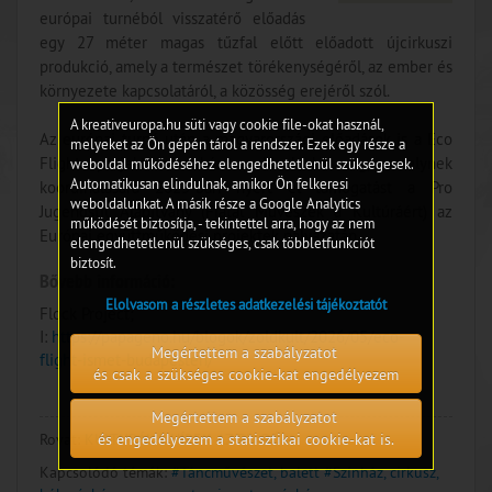
európai turnéból visszatérő előadás
egy 27 méter magas tűzfal előtt előadott újcirkuszi
produkció, amely a természet törékenységéről, az ember és
környezete kapcsolatáról, a közösség erejéről szól.
A kreativeuropa.hu süti vagy cookie file-okat használ,
Az európai turné után a magyarországi előadások is a Eco
melyeket az Ön gépén tárol a rendszer. Ezek egy része a
Flight projekt részeként valósulnak meg, amelynek
weboldal működéséhez elengedhetetlenül szükségesek.
Automatikusan elindulnak, amikor Ön felkeresi
koordinálására 2023-ban nyert el támogatást a Pro
weboldalunkat. A másik része a Google Analytics
Jugendstíl Alapítvány (Fiatal Művészek a Kultúráért) az
működését biztosítja, - tekintettel arra, hogy az nem
Európai együttműködési projektek pályázatán.
elengedhetetlenül szükséges, csak többletfunkciót
biztosít.
Bővebb információ:
Elolvasom a részletes adatkezelési tájékoztatót
Flock Project;
I:
https://papageno.hu/blogok/zoldkult/2026/05/eco-
Megértettem a szabályzatot
flight-ismet-budapesten/
és csak a szükséges cookie-kat engedélyezem
Megértettem a szabályzatot
és engedélyezem a statisztikai cookie-kat is.
Rovat:
KULTURÁLIS HÍREK AZ EU-BÓL
Kapcsolódó témák:
#Táncművészet, balett
#Színház, cirkusz,