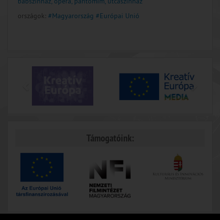
bábszínház, opera, pantomim, utcaszínház
országok:
#Magyarország
#Európai Unió
Támogatóink: