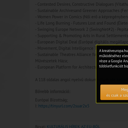
- Contested Desires, Constructive Dialogues (Vitath
- Sustainable Archivesand Greener Approaches (Fen
- Women Power in Comics (Női erő a képregényben,
- Life Long Burning - Futures Lost and Found (Életen
- Swinging Europe Network 2 (SwingNet#2) - Pepita
- Supporting & Promoting Arts in Rural Settlements
- European Digital Deal (Európai digitális megállapo
- Movement, Digital Intelligence Tallinn and Intera
A kreativeuropa.hu
- Sustainable Theatres Alliance for Stockholm Gree
működéséhez eleng
Művészetek Háza;
része a Google Ana
többletfunkciót biz
- European Platform for Architectural Design Compe
A 118 oldalas angol nyelvű dokumentum
ide kattin
Meg
Bővebb információ:
és csak a s
Európai Bizottság;
I:
https://tinyurl.com/2suar2x5
Rovat:
KULTURÁLIS HÍREK AZ EU-BÓL