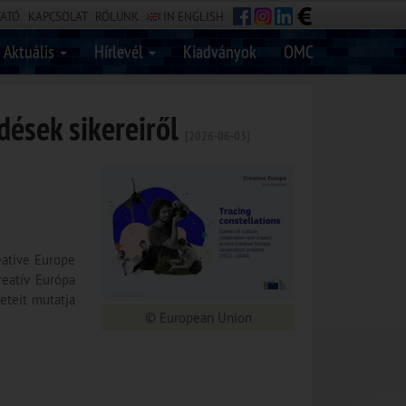
TATÓ
KAPCSOLAT
RÓLUNK
IN ENGLISH
Aktuális
Hírlevél
Kiadványok
OMC
dések sikereiről
[2026-06-03]
reative Europe
reatív Európa
eteit mutatja
© European Union