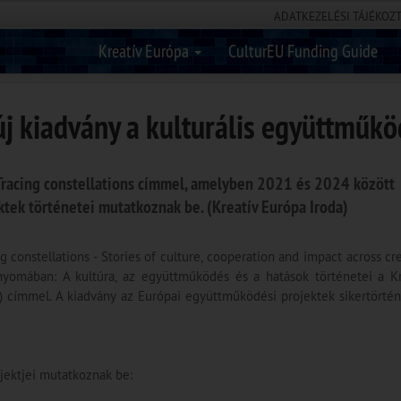
ADATKEZELÉSI TÁJÉKOZ
Kreatív Európa
CulturEU Funding Guide
j kiadvány a kulturális együttműkö
 Tracing constellations címmel, amelyben 2021 és 2024 között
tek történetei mutatkoznak be. (Kreatív Európa Iroda)
g constellations - Stories of culture, cooperation and impact across c
nyomában: A kultúra, az együttműködés és a hatások történetei a K
címmel. A kiadvány az Európai együttműködési projektek sikertörtén
jektjei mutatkoznak be: