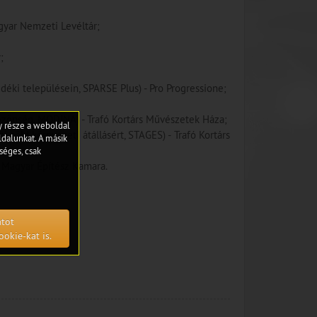
gyar Nemzeti Levéltár;
;
éki településein, SPARSE Plus) - Pro Progressione;
v közönség, MODINA) - Trafó Kortárs Művészetek Háza;
gy része a weboldal
zöld környezeti átállásért, STAGES) - Trafó Kortárs
dalunkat. A másik
séges, csak
- Magyar Építész Kamara.
atot
ookie-kat is.