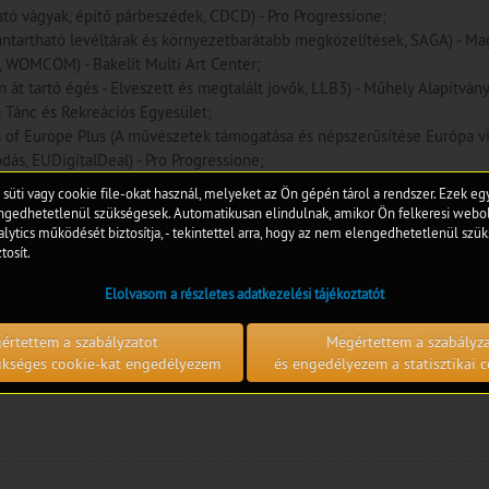
ató vágyak, építő párbeszédek, CDCD) - Pro Progressione;
ntartható levéltárak és környezetbarátabb megközelítések, SAGA) - Ma
 WOMCOM) - Bakelit Multi Art Center;
 át tartó égés - Elveszett és megtalált jövők, LLB3) - Műhely Alapítvány
 Tánc és Rekreációs Egyesület;
 of Europe Plus (A művészetek támogatása és népszerűsítése Európa vid
dás, EUDigitalDeal) - Pro Progressione;
ctive Audience (Mozgás, digitális intelligencia Tallinnban és interaktí
 süti vagy cookie file-okat használ, melyeket az Ön gépén tárol a rendszer. Ezek e
n Environmental Shift (Fenntartható Színházak Szövetsége a stockholmi 
edhetetlenül szükségesek. Automatikusan elindulnak, amikor Ön felkeresi webol
lytics működését biztosítja, - tekintettel arra, hogy az nem elengedhetetlenül szük
tosít.
titions (Európai Platform Építészeti Tervezési Pályázatokért, ARCH-E:) 
Elolvasom a részletes adatkezelési tájékoztatót
tva
érhető el.
értettem a szabályzatot
Megértettem a szabályz
zükséges cookie-kat engedélyezem
és engedélyezem a statisztikai c