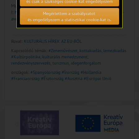
és csak a szükséges cookie-kat engedélyezem
Music Moves Europe;
I:
https://culture.ec.europa.eu/news/music-moves-europe-
Megértettem a szabályzatot
awards-2025-here-are-the-winners
és engedélyezem a statisztikai cookie-kat is.
Rovat:
KULTURÁLIS HÍREK AZ EU-BÓL
Kapcsolódó témák:
#Zeneművészet, kottakiadás, lemezkiadás
#Kultúrpolitika, kulturális menedzsment,
rendezvényszervezés, turizmus, idegenforgalom
országok:
#Spanyolország
#Írország
#Hollandia
#Franciaország
#Észtország
#Ausztria
#Európai Unió