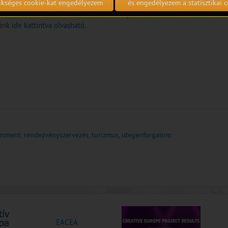
zükséges cookie-kat engedélyezem
és engedélyezem a statisztikai c
tató közvetlenül
ITT tölthető le
. Amennyiben az előadó-művészeti szek
lónk
ide kattintva olvasható
.
dzsment, rendezvényszervezés, turizmus, idegenforgalom
EACEA