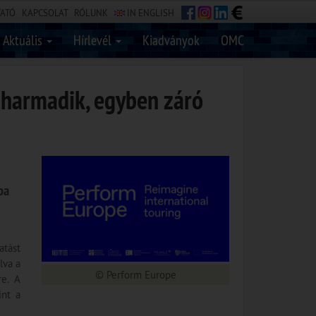
TATÓ
KAPCSOLAT
RÓLUNK
IN ENGLISH
Aktuális
Hírlevél
Kiadványok
OMC
 harmadik, egyben záró
pa
atást
lva a
© Perform Europe
re. A
int a