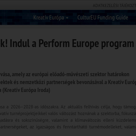
ADATKEZELÉSI TÁJÉKOZ
Kreatív Európa
CulturEU Funding Guide
k! Indul a Perform Europe program
ívása, amely az európai előadó-művészeti szektor határokon
ojektek és nemzetközi partnerségek bevonásával a Kreatív Euró
 (Kreatív Európa Iroda)
sa a 2026–2028-as időszakra. Az aktuális felhívás célja, hogy támog
tív turnéprojektjeikkel valós változást hoznának a szektorba, fókuszá
gadásra és sokszínűségre, valamint a klímaváltozás elleni küzdelem
artnerségeket, az igazságos és fenntartható turnémodelleket, valam