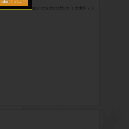
ookie-kat is.
tor turnétámogatásai részletesebben is érdeklik, a