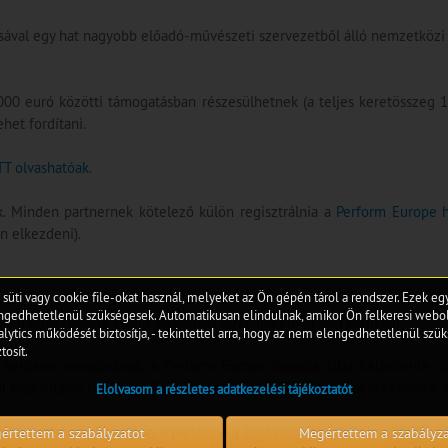
sával egy hat nagyobb előadó-művészeti szervezetből álló nemzetközi k
00 euró közötti támogatásban részesülhetnek (a teljes keretösszeg 1,
het fordítani.
TT olvashatóak
.
k. Minden partnernek kötelező külön regisztrálnia a
Perform Europe h
n elkezdeni).
 süti vagy cookie file-okat használ, melyeket az Ön gépén tárol a rendszer. Ezek e
edhetetlenül szükségesek. Automatikusan elindulnak, amikor Ön felkeresi webol
ek megkezdésére pedig várhatóan 2027. március 1-jén kerül sor.
lytics működését biztosítja, - tekintettel arra, hogy az nem elengedhetetlenül szük
tosít.
érdései maradnának, a Perform Europe csapata által kéthetente s
tal kapcsolatos kérdéseit. Kérdés esetén e-mailen keresztül is keressé
Elolvasom a részletes adatkezelési tájékoztatót
i regisztrációt követően, a partnerség által megválasztott koordinátor 
értettem a szabályzatot
Megértettem a szabályz