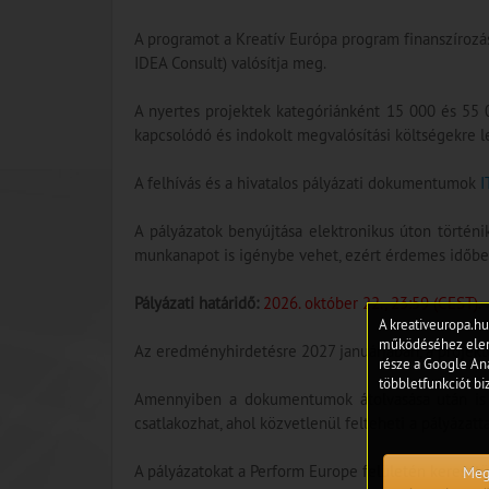
A programot a Kreatív Európa program finanszírozá
IDEA Consult) valósítja meg.
A nyertes projektek kategóriánként 15 000 és 55 0
kapcsolódó és indokolt megvalósítási költségekre le
A felhívás és a hivatalos pályázati dokumentumok
I
A pályázatok benyújtása elektronikus úton történi
munkanapot is igénybe vehet, ezért érdemes időbe
Pályázati határidő:
2026. október 22., 23:59 (CEST)
.
A kreativeuropa.hu
működéséhez eleng
Az eredményhirdetésre 2027 januárjában, a projekt
része a Google Ana
többletfunkciót biz
Amennyiben a dokumentumok átolvasása után is k
csatlakozhat, ahol közvetlenül felteheti a pályázat
A pályázatokat a Perform Europe felületén keresztül
Meg