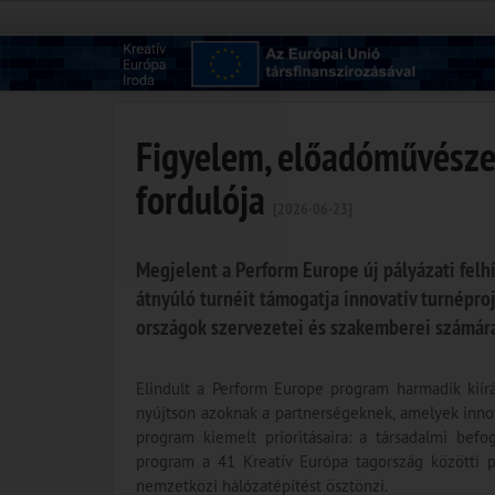
Figyelem, előadóművésze
fordulója
[2026-06-23]
Megjelent a Perform Europe új pályázati felh
átnyúló turnéit támogatja innovatív turnépr
országok szervezetei és szakemberei számára
Elindult a Perform Europe program harmadik kiírá
nyújtson azoknak a partnerségeknek, amelyek innova
program kiemelt prioritásaira: a társadalmi befo
program a 41 Kreatív Európa tagország közötti p
nemzetközi hálózatépítést ösztönzi.