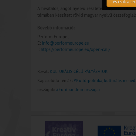
és csak a s
A hivatalos, angol nyelvű részletes Pályázati Útmu
témában készített rövid magyar nyelvű összefogla
Bővebb információ:
Perform Europe;
E:
info@performeurope.eu
I:
https://performeurope.eu/open-call/
Rovat:
KULTURÁLIS CÉLÚ PÁLYÁZATOK
Kapcsolódó témák:
#Kultúrpolitika, kulturális mene
országok:
#Európai Unió országai