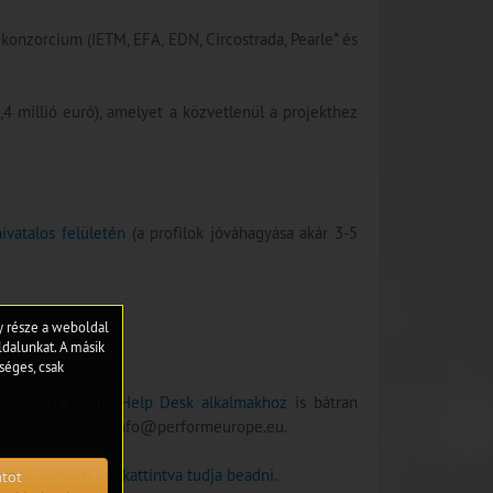
onzorcium (IETM, EFA, EDN, Circostrada, Pearle* és
4 millió euró), amelyet a közvetlenül a projekthez
ivatalos felületén
(a profilok jóváhagyása akár 3-5
gy része a weboldal
dalunkat. A másik
séges, csak
zervezett online
Help Desk alkalmakhoz
is bátran
k a lebonyolítókat: info@performeurope.eu.
(Lead Partner)
ide kattintva tudja beadni
.
atot