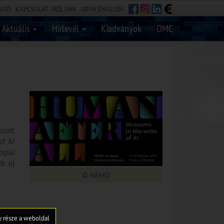
TATÓ
KAPCSOLAT
RÓLUNK
IN ENGLISH
Aktuális
Hírlevél
Kiadványok
OMC
özött
of AI
ógiai
lt új
© NEMO
gy része a weboldal