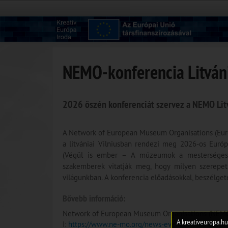
NEMO-konferencia Litvá
2026 őszén konferenciát szervez a NEMO Lit
A Network of European Museum Organisations (Euró
a litvániai Vilniusban rendezi meg 2026-os Eur
(Végül is ember – A múzeumok a mesterséges i
szakemberek vitatják meg, hogy milyen szerepet
világunkban. A konferencia előadásokkal, beszélge
Bővebb információ:
Network of European Museum Organisations (NEMO
A kreativeuropa.hu
I:
https://www.ne-mo.org/news-events/nemo-euro