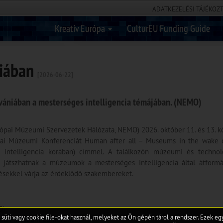
ADATKEZELÉSI TÁJÉKOZ
Kreatív Európa
CulturEU Funding Guide
niában
[2026-06-22]
vániában a mesterséges intelligencia témájában. (NEMO)
pai Múzeumi Szervezetek Hálózata, NEMO) 2026. október 11. és 13. k
ópai Múzeumi Konferenciát Human after all – Museums in the wake 
ntelligencia korában) címmel. A találkozón múzeumi és technol
 játszhatnak a múzeumok a mesterséges intelligencia által átformá
tésekkel várja az érdeklődő szakembereket.
);
 süti vagy cookie file-okat használ, melyeket az Ön gépén tárol a rendszer. Ezek e
pean-museum-conference/