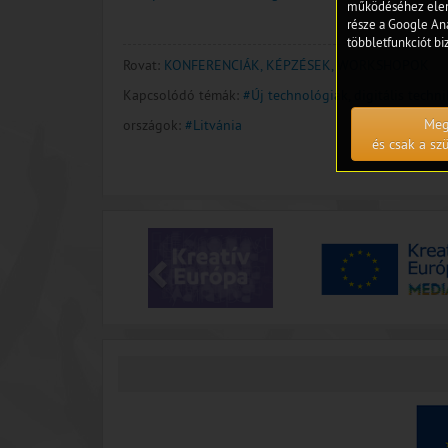
működéséhez eleng
része a Google Ana
többletfunkciót biz
Rovat:
KONFERENCIÁK, KÉPZÉSEK, WORKSHOPOK
Kapcsolódó témák:
#Új technológiák, digitális techni
Meg
országok:
#Litvánia
és csak a s