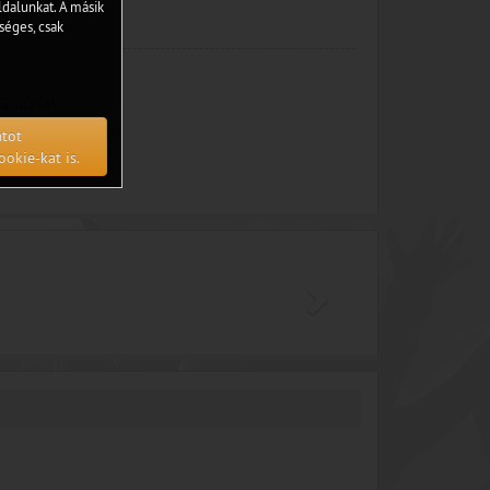
dalunkat. A másik
séges, csak
állítások
atot
ookie-kat is.