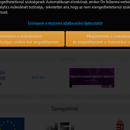
edhetetlenül szükségesek. Automatikusan elindulnak, amikor Ön felkeresi webol
lytics működését biztosítja, - tekintettel arra, hogy az nem elengedhetetlenül szük
tosít.
Elolvasom a részletes adatkezelési tájékoztatót
ka, multimédia, szoftver, digitális kultúra, on-line művészet
#Múzeumok, ki
értettem a szabályzatot
Megértettem a szabályz
zükséges cookie-kat engedélyezem
és engedélyezem a statisztikai c
EACEA
Támogatóink: