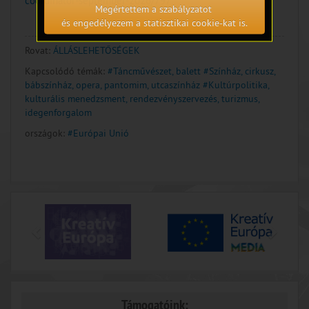
coordinator-september-2026/797
Megértettem a szabályzatot
és engedélyezem a statisztikai cookie-kat is.
Rovat:
ÁLLÁSLEHETŐSÉGEK
Kapcsolódó témák:
#Táncművészet, balett
#Színház, cirkusz,
bábszínház, opera, pantomim, utcaszínház
#Kultúrpolitika,
kulturális menedzsment, rendezvényszervezés, turizmus,
idegenforgalom
országok:
#Európai Unió
Támogatóink: