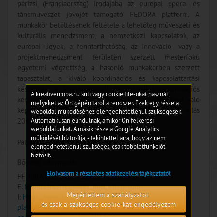
párizsi (Franciaország) irodájába az európai opera- és
táncművészet jövőjét támogató FEDORA platform. A
munkakör betöltésének feltétele a lehetőleg művészeti és
kulturális menedzsment, a nemzetközi kapcsolatok, az
európai ügyek, a fenntarthatóság, az innováció- vagy a
projektmenedzsment területen szerzett mesterfokú
egyetemi végzettség, a hasonló munkakörben szerzett
tapasztalat, a kiváló koordinációs és kapcsolattartási
készségek, a kiváló írásbeli és szóbeli kommunikációs
A kreativeuropa.hu süti vagy cookie file-okat használ,
készség, a proaktivitás, az önálló és csapatmunkára való
melyeket az Ön gépén tárol a rendszer. Ezek egy része a
képesség, a folyékony angol és francia nyelvtudás. Az állás
weboldal működéséhez elengedhetetlenül szükségesek.
Automatikusan elindulnak, amikor Ön felkeresi
2026 szeptemberétől tölthető be.
weboldalunkat. A másik része a Google Analytics
működését biztosítja, - tekintettel arra, hogy az nem
Pályázati határidő: 2026. június 7.
elengedhetetlenül szükséges, csak többletfunkciót
biztosít.
Bővebb információ:
Elolvasom a részletes adatkezelési tájékoztatót
FEDORA platform; - Kseniia Travnikova
E:
kseniia.travnikova@fedora-circle.com
Megértettem a szabályzatot
I:
https://www.fedora-
és csak a szükséges cookie-kat engedélyezem
platform.com/about/news/transformation-partnerships-