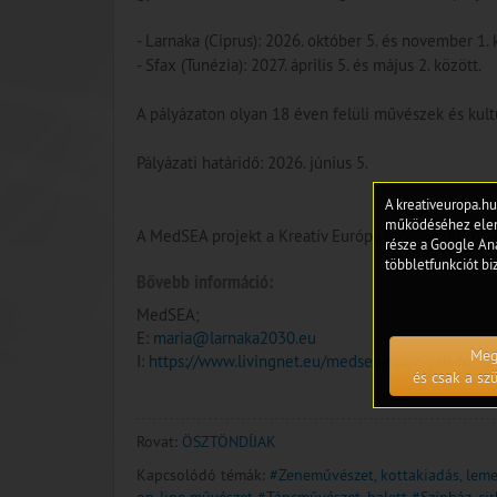
- Larnaka (Ciprus): 2026. október 5. és november 1. 
- Sfax (Tunézia): 2027. április 5. és május 2. között.
A pályázaton olyan 18 éven felüli művészek és kult
Pályázati határidő: 2026. június 5.
A kreativeuropa.hu
működéséhez eleng
A MedSEA projekt a Kreatív Európa program Európa
része a Google Ana
többletfunkciót biz
Bővebb információ:
MedSEA;
E:
maria@larnaka2030.eu
Meg
I:
https://www.livingnet.eu/medsea-open-call-for-art
és csak a s
Rovat:
ÖSZTÖNDÍJAK
Kapcsolódó témák:
#Zeneművészet, kottakiadás, lem