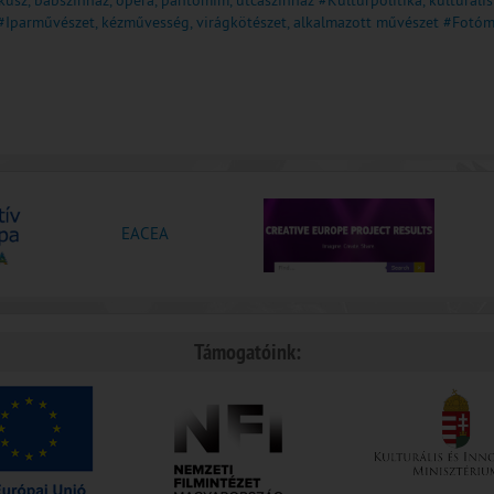
rkusz, bábszínház, opera, pantomim, utcaszínház
#Kultúrpolitika, kulturál
#Iparművészet, kézművesség, virágkötészet, alkalmazott művészet
#Fotóm
EACEA
Támogatóink: