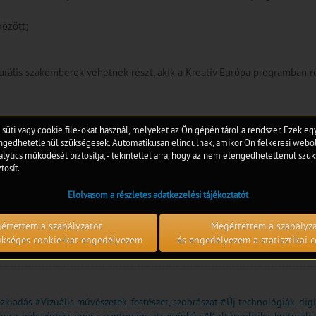
között;
urális szakemberek vehetnek részt, akik a Kreatív Európa programban r
 süti vagy cookie file-okat használ, melyeket az Ön gépén tárol a rendszer. Ezek e
edhetetlenül szükségesek. Automatikusan elindulnak, amikor Ön felkeresi webol
i együttműködési projektek pályázata keretében 2025-ben nyert el tám
lytics működését biztosítja, - tekintettel arra, hogy az nem elengedhetetlenül szük
tosít.
Elolvasom a részletes adatkezelési tájékoztatót
értettem a szabályzatot
Megértettem a szabályz
ists/
zükséges cookie-kat engedélyezem
és engedélyezem a statisztikai c
ezkiadás
#Vizuális művészetek, festészet, szobrászat
#Új technológiák, digit