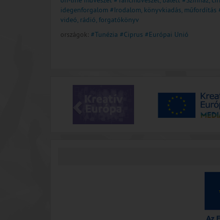
on-line művészet
#Táncművészet, balett
#Színház, ci
idegenforgalom
#Irodalom, könyvkiadás, műfordítás
videó, rádió, forgatókönyv
országok:
#Tunézia
#Ciprus
#Európai Unió