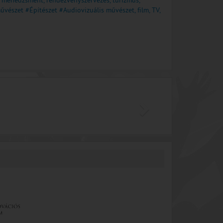
is menedzsment, rendezvényszervezés, turizmus,
űvészet
#Építészet
#Audiovizuális művészet, film, TV,