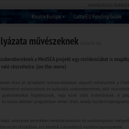
ADATKEZELÉSI TÁJÉKOZ
Kreatív Európa
CulturEU Funding Guide
pályázata művészeknek
[2026-05-26]
 szakembereknek a MedSEA projekt egy rezidenciákat is magáb
 való részvételre. (on-the-move)
anean Area (A társadalmi szerepvállaláson alapuló művészetek a Föld
n feltörekvő művészeknek és kulturális szakembereknek, akik részvétel
 gyakorlatokkal foglalkoznak, vagy ezek iránt érdeklődnek. A pál
i és közös alkotási programban vehet részt, amely rezidenciaprogramo
sal indul, amelynek keretében webináriumokon és workshopokon mélyedh
ekttervezés témájában, ezt követik a következő rezidenciaprogramok: