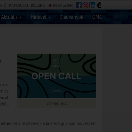
TATÓ
KAPCSOLAT
RÓLUNK
IN ENGLISH
Aktuális
Hírlevél
Kiadványok
OMC
a
közi-
en és
yázat
© MedSEA
kból,
etnek el a résztvevők a közösségi alapú művészeti