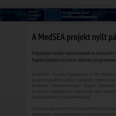
A MedSEA projekt nyílt 
Pályázatot hirdet művészeknek és kulturális
foglaló képzési és közös alkotási programban
A MedSEA - Socially Engaged Arts in the Mediterr
tenger térségében) projekt pályázatot hirdet olya
társadalmi elkötelezettségen alapuló művészeti
keretében kiválasztott 12 alkotó egy olyan képzés
közös alkotásból és képzésekből áll.
A program egy előkészítő és kapacitásépítő fázis
gyakorlatok, a fenntarthatóság és a kulturális proj