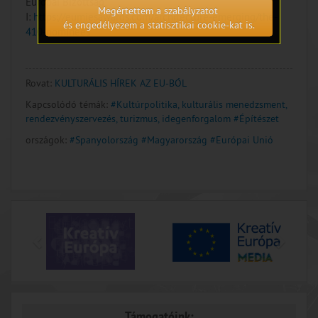
Európai Bizottság;
Megértettem a szabályzatot
I:
https://eumiesawards.com/architecture-emerging/the-
és engedélyezem a statisztikai cookie-kat is.
410-nominees
Rovat:
KULTURÁLIS HÍREK AZ EU-BÓL
Kapcsolódó témák:
#Kultúrpolitika, kulturális menedzsment,
rendezvényszervezés, turizmus, idegenforgalom
#Építészet
országok:
#Spanyolország
#Magyarország
#Európai Unió
Támogatóink: