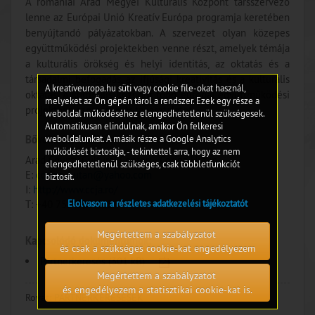
A romániai Arad Megyei Kulturális Központ társszervező
lenne az Európai Unió Kreatív Európa programja keretében
benyújtandó pályázatokban. A szervezet olyan közepes
együttműködési projektekben venne részt, amelyek témája
a kulturális örökség és helyi identitás, az oktatás és a
társadalmi befogadás, az ifjúsági kreativitás és a kulturális
A kreativeuropa.hu süti vagy cookie file-okat használ,
oktatás. A kulturális központ több európai együttműködési
melyeket az Ön gépén tárol a rendszer. Ezek egy része a
projektben szerzett már tapasztalatot.
weboldal működéséhez elengedhetetlenül szükségesek.
Automatikusan elindulnak, amikor Ön felkeresi
Bővebb információ:
weboldalunkat. A másik része a Google Analytics
működését biztosítja, - tekintettel arra, hogy az nem
Arad County Cultural Center; - Corina Hutan
elengedhetetlenül szükséges, csak többletfunkciót
E:
corina_hutan@yahoo.com
biztosít.
I:
http://www.ccja.ro/
Elolvasom a részletes adatkezelési tájékoztatót
T: +40 755-591-435
Megértettem a szabályzatot
Kapcsolódó dokumentumok:
és csak a szükséges cookie-kat engedélyezem
Partnerkeresés
(301 kB)
Megértettem a szabályzatot
és engedélyezem a statisztikai cookie-kat is.
Rovat:
PARTNERKERESÉSEK