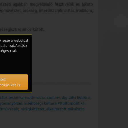
észeti ágakban megvalósuló fesztiválok és alkotó
pművészet, örökség, interdiszciplinaritás, irodalom,
l regisztrációhoz kötött.
gy része a weboldal
dalunkat. A másik
séges, csak
atot
ookie-kat is.
ális technika, multimédia, szoftver, digitális kultúra,
agyományőrzés, kisebbségi kultúra
#Kultúrpolitika,
ézművesség, virágkötészet, alkalmazott művészet