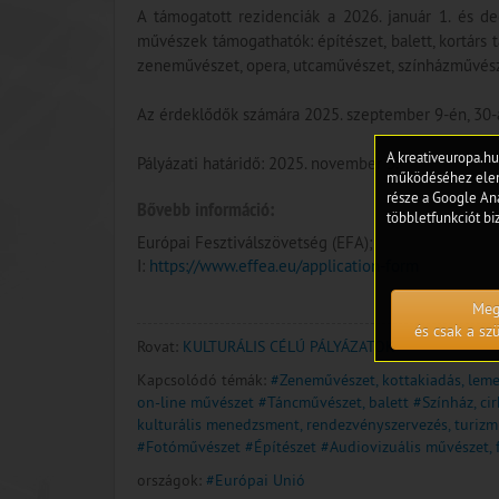
A támogatott rezidenciák a 2026. január 1. és d
művészek támogathatók: építészet, balett, kortárs t
zeneművészet, opera, utcaművészet, színházművésze
Az érdeklődők számára 2025. szeptember 9-én, 30-án,
A kreativeuropa.hu
Pályázati határidő: 2025. november 3.
működéséhez eleng
része a Google Ana
Bővebb információ:
többletfunkciót biz
Európai Fesztiválszövetség (EFA);
I:
https://www.effea.eu/application-form
Meg
és csak a s
Rovat:
KULTURÁLIS CÉLÚ PÁLYÁZATOK
Kapcsolódó témák:
#Zeneművészet, kottakiadás, lem
on-line művészet
#Táncművészet, balett
#Színház, ci
kulturális menedzsment, rendezvényszervezés, turiz
#Fotóművészet
#Építészet
#Audiovizuális művészet, f
országok:
#Európai Unió