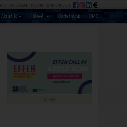
TATÓ
KAPCSOLAT
RÓLUNK
IN ENGLISH
Aktuális
Hírlevél
Kiadványok
OMC
© EFA