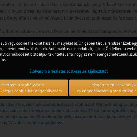
ecember 31. közötti időszakban valósulhatnak meg. A következő műv
ánc, cirkusz, dizájn és alkalmazott művészetek, digitális művészetek, né
t, fotográfia és videóművészet, bábművészet, szobrászat és festészet.
 illetve október 7-én és 21-én online tájékoztatót tartanak. A részvéte
 süti vagy cookie file-okat használ, melyeket az Ön gépén tárol a rendszer. Ezek e
edhetetlenül szükségesek. Automatikusan elindulnak, amikor Ön felkeresi webol
lytics működését biztosítja, - tekintettel arra, hogy az nem elengedhetetlenül szük
tosít.
Elolvasom a részletes adatkezelési tájékoztatót
értettem a szabályzatot
Megértettem a szabályz
zükséges cookie-kat engedélyezem
és engedélyezem a statisztikai c
ezkiadás
#Vizuális művészetek, festészet, szobrászat
#Új technológiák, digit
rkusz, bábszínház, opera, pantomim, utcaszínház
#Népi kultúra, folklór, h
mus, idegenforgalom
#Irodalom, könyvkiadás, műfordítás
#Iparművészet, k
ilm, TV, videó, rádió, forgatókönyv