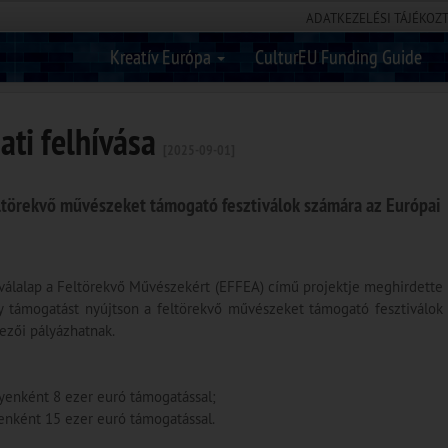
ADATKEZELÉSI TÁJÉKOZ
Kreatív Európa
CulturEU Funding Guide
ati felhívása
[2025-09-01]
eltörekvő művészeket támogató fesztiválok számára az Európai
iválalap a Feltörekvő Művészekért (EFFEA) című projektje meghirdette
gy támogatást nyújtson a feltörekvő művészeket támogató fesztiválok
ezői pályázhatnak.
yenként 8 ezer euró támogatással;
enként 15 ezer euró támogatással.