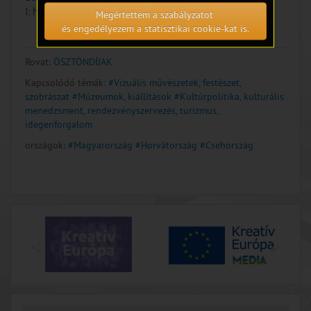
I:
https://solidarityresidency.eu/apply-esr
Megértettem a szabályzatot
és engedélyezem a statisztikai cookie-kat is.
Rovat:
ÖSZTÖNDÍJAK
Kapcsolódó témák:
#Vizuális művészetek, festészet,
szobrászat
#Múzeumok, kiállítások
#Kultúrpolitika, kulturális
menedzsment, rendezvényszervezés, turizmus,
idegenforgalom
országok:
#Magyarország
#Horvátország
#Csehország