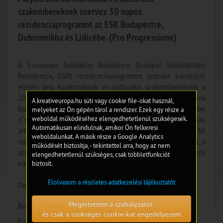
szakembereknek szervez 30 napos
rezidenciaprogramot az ESR Budapestre,
Dubrovnikba és Lidicébe. (Pro Progressione)
A European Solidarity Residency (Európai Szolidaritási
Rezidencia, ESR) rezidenciaprogramot szervez karrierjük
elején járó kurátoroknak és kulturális szakembereknek a
2025. november 17. és december 16. közötti időszakra
A kreativeuropa.hu süti vagy cookie file-okat használ,
Budapestre, Dubrovnikba (Horvátország) és Lidicébe
melyeket az Ön gépén tárol a rendszer. Ezek egy része a
weboldal működéséhez elengedhetetlenül szükségesek.
(Csehország). Kiemelten várják hátrányos helyzetű fiatalok
Automatikusan elindulnak, amikor Ön felkeresi
jelentkezését. A kiválasztott jelentkezők számára a 30
weboldalunkat. A másik része a Google Analytics
napos rezidencia idejére biztosítják az irodai környezetet, a
működését biztosítja, - tekintettel arra, hogy az nem
szállást, valamint 1500 euró ösztöndíjat. Jelentkezni
elengedhetetlenül szükséges, csak többletfunkciót
kitöltött jelentkezési lappal és önéletrajzzal lehet.
biztosít.
Elolvasom a részletes adatkezelési tájékoztatót
Pályázati határidő: 2025. szeptember 12. 13:00
Megértettem a szabályzatot
Bővebb információ:
és csak a szükséges cookie-kat engedélyezem
European Solidarity Residency (ESR);