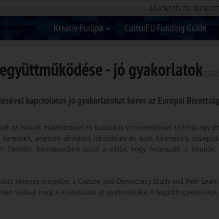
ADATKEZELÉSI TÁJÉKOZ
Kreatív Európa
CulturEU Funding Guide
 együttműködése - jó gyakorlatok
[202
ésével kapcsolatos jó gyakorlatokat keres az Európai Bizottság
ását az iskolák művészekkel és kulturális szervezetekkel történő együ
at keresnek, amelyek általános iskolákban és azok környékén, középis
 formális környezetben azzal a céllal, hogy fejlesszék a tanulók
ött kétéves projektje, a Culture and Democracy Study and Peer Learni
ében valósul meg. A kiválasztott jó gyakorlatokat A legjobb gyakorlat