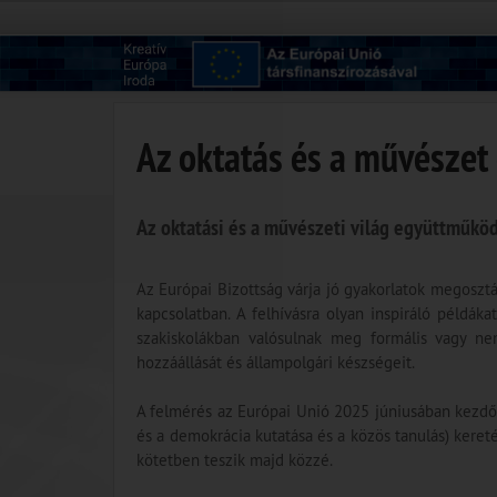
Az oktatás és a művészet
Az oktatási és a művészeti világ együttműköd
Az Európai Bizottság várja jó gyakorlatok megoszt
kapcsolatban. A felhívásra olyan inspiráló példák
szakiskolákban valósulnak meg formális vagy nem
hozzáállását és állampolgári készségeit.
A felmérés az Európai Unió 2025 júniusában kezdőd
és a demokrácia kutatása és a közös tanulás) keret
kötetben teszik majd közzé.