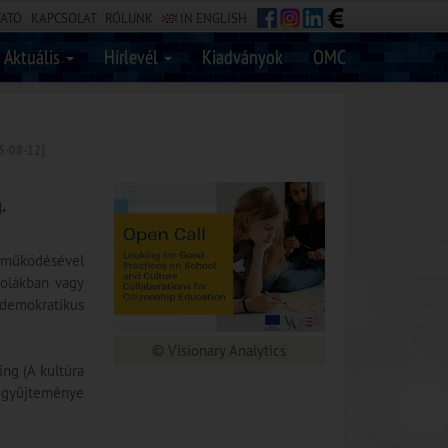
TATÓ
KAPCSOLAT
RÓLUNK
IN ENGLISH
Aktuális
Hírlevél
Kiadványok
OMC
5-08-12]
.
ttműködésével
kolákban vagy
 demokratikus
© Visionary Analytics
ng (A kultúra
ok gyűjteménye