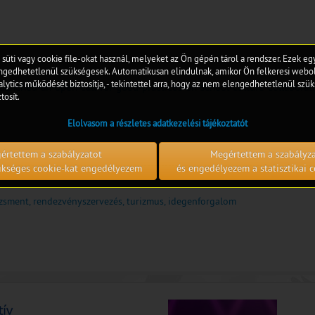
 süti vagy cookie file-okat használ, melyeket az Ön gépén tárol a rendszer. Ezek e
edhetetlenül szükségesek. Automatikusan elindulnak, amikor Ön felkeresi webol
lytics működését biztosítja, - tekintettel arra, hogy az nem elengedhetetlenül szük
unched-an-open-call-for-good-practices-on-school-culture-collaborati
tosít.
Elolvasom a részletes adatkezelési tájékoztatót
értettem a szabályzatot
Megértettem a szabályz
zükséges cookie-kat engedélyezem
és engedélyezem a statisztikai c
dzsment, rendezvényszervezés, turizmus, idegenforgalom