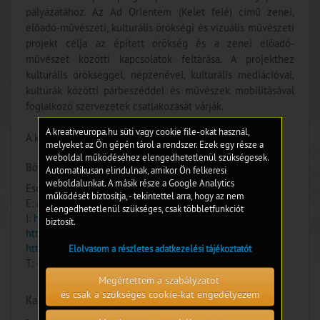
pályázatához. Az Ad Orientem (Kelet felé) című zenei,
előadó-művészeti, kulturális örökségi és vizuális művészeti
projekt célja az épített örökség és a zenei előadó-
művészet közötti kapcsolatok feltárása. A projekthez
kulturális örökséggel, népzenével, kulturális mediációval,
kultúrák közötti párbeszéddel és művészek mobilitásával
foglalkozó szervezetek csatlakozását várják.
A kreativeuropa.hu süti vagy cookie file-okat használ,
A kapcsolatfelvétel határideje: 2025. április 1.
melyeket az Ön gépén tárol a rendszer. Ezek egy része a
weboldal működéséhez elengedhetetlenül szükségesek.
Bővebb információ:
Automatikusan elindulnak, amikor Ön felkeresi
weboldalunkat. A másik része a Google Analytics
EscalaPúrpura ; - Alexandra Barbosa
működését biztosítja, - tekintettel arra, hogy az nem
E:
alexandra.projectocardo@gmail.com
elengedhetetlenül szükséges, csak többletfunkciót
I:
https://www.projectocardo.pt/
,
biztosít.
https://www.facebook.com/projectocardo/
,
https://www.instagram.com/projecto_cardo/
Elolvasom a részletes adatkezelési tájékoztatót
T: +351 915-524-626
Megértettem a szabályzatot
és csak a szükséges cookie-kat engedélyezem
Kapcsolódó dokumentumok: