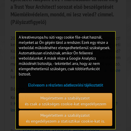
a Trust Your Architect! sorozat első beszélgetését
Műemlékvédelem, mondd, mi lesz veled? címmel.
(Pályázatfigyelő)
A kreativeuropa.hu süti vagy cookie file-okat használ,
2024. március 4-én tartotta a Trust Your Architect!
melyeket az Ön gépén tárol a rendszer. Ezek egy része a
kerekasztal-sorozat nyitó alkalmát a Kortárs Építészeti
weboldal működéséhez elengedhetetlenül szükségesek.
Központ (KÉK) Műemlékvédelem, mondd, mi lesz veled?
Automatikusan elindulnak, amikor Ön felkeresi
címmel. Az első beszélgetésen a műemlékvédelem
weboldalunkat. A másik része a Google Analytics
működését biztosítja, - tekintettel arra, hogy az nem
magyarországi történetéről és aktuális helyzetéről volt szó.
elengedhetetlenül szükséges, csak többletfunkciót
A beszélgetés utólag is visszanézhető
erre a linkre
biztosít.
kattintva.
Elolvasom a részletes adatkezelési tájékoztatót
Bővebb információ:
Kortárs Építészeti Központ;
Megértettem a szabályzatot
I:
https://www.facebook.com/events/1076862206880527?
és csak a szükséges cookie-kat engedélyezem
locale=hu_HU
Megértettem a szabályzatot
és engedélyezem a statisztikai cookie-kat is.