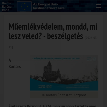
Műemlékvédelem, mondd, mi
lesz veled? - beszélgetés
[2024-03-
11]
A
Kortárs
© Kortárs Építészeti Központ
Építészeti Központ 2024 márciusában tartotta meg