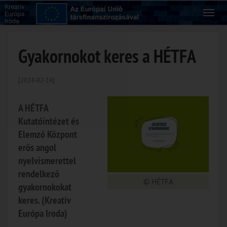
Gyakornokot keres a HÉTFA
[2024-02-14]
A HÉTFA
Kutatóintézet és
Elemző Központ
erős angol
nyelvismerettel
rendelkező
© HÉTFA
gyakornokokat
keres. (Kreatív
Európa Iroda)