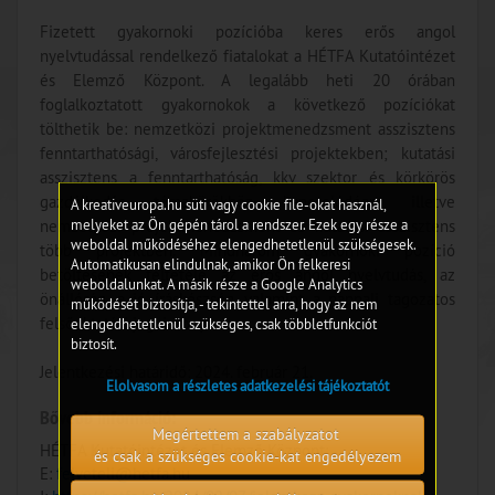
Fizetett gyakornoki pozícióba keres erős angol
nyelvtudással rendelkező fiatalokat a HÉTFA Kutatóintézet
és Elemző Központ. A legalább heti 20 órában
foglalkoztatott gyakornokok a következő pozíciókat
tölthetik be: nemzetközi projektmenedzsment asszisztens
fenntarthatósági, városfejlesztési projektekben; kutatási
asszisztens a fenntarthatóság, kkv szektor és körkörös
gazdálkodás témakörökhöz kapcsolódóan; illetve
A kreativeuropa.hu süti vagy cookie file-okat használ,
melyeket az Ön gépén tárol a rendszer. Ezek egy része a
nemzetközi projektmenedzsment és kutatási asszisztens
weboldal működéséhez elengedhetetlenül szükségesek.
több projektben. Mindhárom gyakornoki pozíció
Automatikusan elindulnak, amikor Ön felkeresi
betöltésének feltétele az erős angol nyelvtudás, az
weboldalunkat. A másik része a Google Analytics
önállóság, a jó íráskészség, valamint a nappali tagozatos
működését biztosítja, - tekintettel arra, hogy az nem
felsőoktatási jogviszony.
elengedhetetlenül szükséges, csak többletfunkciót
biztosít.
Jelentkezési határidő: 2024. február 21.
Elolvasom a részletes adatkezelési tájékoztatót
Bővebb információ:
Megértettem a szabályzatot
HÉTFA Kutatóintézet és Elemző Központ;
és csak a szükséges cookie-kat engedélyezem
E:
felveteli@hetfa.hu