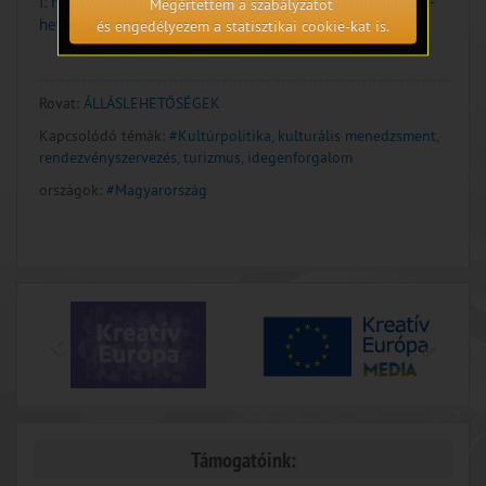
I:
https://hetfa.hu/2024/02/07/jelentkezz-gyakornoknak-a-
Megértettem a szabályzatot
hetfa-kutatointezethez-3/
és engedélyezem a statisztikai cookie-kat is.
Rovat:
ÁLLÁSLEHETŐSÉGEK
Kapcsolódó témák:
#Kultúrpolitika, kulturális menedzsment,
rendezvényszervezés, turizmus, idegenforgalom
országok:
#Magyarország
Támogatóink: