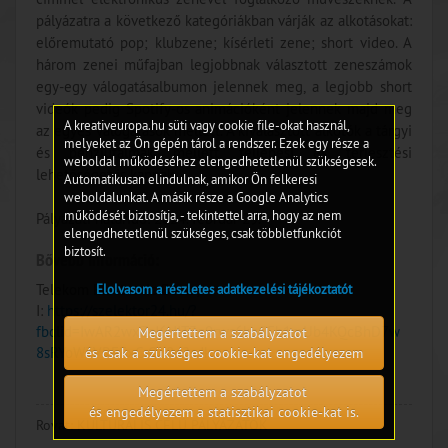
pályázatra a következő kategóriákban várják az alkotásokat:
előremutató pop; klubzene; kísérleti zene; short video. A
három zenei műfajban legjobbnak választott zeneszámok
egy-egy válogatásalbumon jelennek meg, a legjobb short
videók pedig Spotify-os animációként jelennek majd meg
A kreativeuropa.hu süti vagy cookie file-okat használ,
az egyes válogatások mellett. A kiválasztott alkotók a tárgyi
melyeket az Ön gépén tárol a rendszer. Ezek egy része a
és pénzjutalmak mellett fellépési és terjesztési
weboldal működéséhez elengedhetetlenül szükségesek.
lehetőséget is kapnak.
Automatikusan elindulnak, amikor Ön felkeresi
weboldalunkat. A másik része a Google Analytics
működését biztosítja, - tekintettel arra, hogy az nem
Pályázati határidő: 2024. február 29.
elengedhetetlenül szükséges, csak többletfunkciót
biztosít.
Bővebb információ:
Telekom Electronic Beats;
Elolvasom a részletes adatkezelési tájékoztatót
I:
https://szelektor24.hu/?
fbclid=IwAR2wxZaJ6NIT3q9rws6kpGFh1mUb4KQcBhD7w
Megértettem a szabályzatot
8sRYoW3VREFxC-Oo8d2sdk
és csak a szükséges cookie-kat engedélyezem
Megértettem a szabályzatot
és engedélyezem a statisztikai cookie-kat is.
Rovat:
KULTURÁLIS CÉLÚ PÁLYÁZATOK