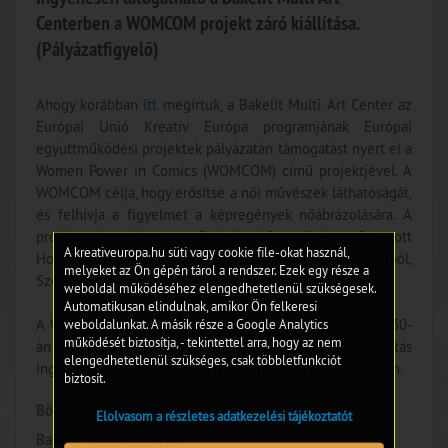
Centerben a WOMCOM projekt záró kiállítása.
(Pályázatfigyelő)
Ahogy korábban
itt
megírtuk, a Bakelit Multi Art Center az
Európai Unió Kreatív Európa programjának Európai
együttműködési projektek pályázatán támogatást nyert el a
Women Power in Comics (WOMCOM) című projektjével. A
WOMCOM célja, hogy erősítse a női művészek láthatóságát,
és felhívja a figyelmet a képregények nőábrázolására. A
projekt keretében a Bakelit 12 művészt fogadott
A kreativeuropa.hu süti vagy cookie file-okat használ,
Horvátországból, Görögországból, Montenegróból,
melyeket az Ön gépén tárol a rendszer. Ezek egy része a
Szerbiából, Szlovéniából és Magyarországról.
weboldal működéséhez elengedhetetlenül szükségesek.
Automatikusan elindulnak, amikor Ön felkeresi
A WOMCOM projekt záró kiállítását 2023. szeptember 30-
weboldalunkat. A másik része a Google Analytics
működését biztosítja, - tekintettel arra, hogy az nem
án nyitották meg a PesText Fesztivál keretében. A kiállítás
elengedhetetlenül szükséges, csak többletfunkciót
ingyenesen tekinthető meg a Bakelit Multi Art Centerben.
biztosít.
Bővebb információ:
Elolvasom a részletes adatkezelési tájékoztatót
Bakelit Multi Art Center;