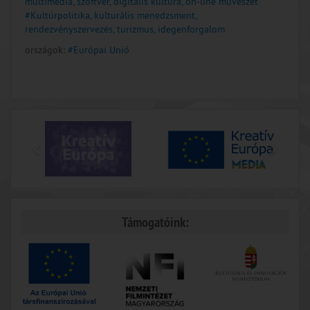
multimédia, szoftver, digitális kultúra, on-line művészet
#Kultúrpolitika, kulturális menedzsment,
rendezvényszervezés, turizmus, idegenforgalom
országok:
#Európai Unió
Támogatóink: