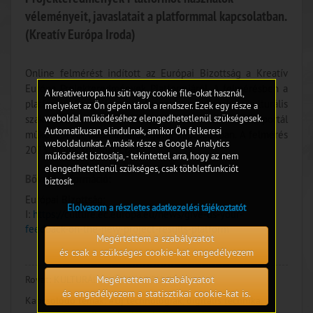
véleményeit, javaslatait a platformmal kapcsolatban.
(Kreatív Európa Iroda)
Online felmérést indított az Európai Bizottság a Kreatív
Európa Projekteredmények Platformjáról. A felmérésben a
A kreativeuropa.hu süti vagy cookie file-okat használ,
platformot használó projektvezetők, művészek és kulturális
melyeket az Ön gépén tárol a rendszer. Ezek egy része a
weboldal működéséhez elengedhetetlenül szükségesek.
szakemberek véleményére kíváncsiak a portál
Automatikusan elindulnak, amikor Ön felkeresi
működésével, használhatóságával kapcsolatban. A felmérés
weboldalunkat. A másik része a Google Analytics
2023. június közepéig tart.
működését biztosítja, - tekintettel arra, hogy az nem
elengedhetetlenül szükséges, csak többletfunkciót
Bővebb információ:
biztosít.
Európai Bizottság;
Elolvasom a részletes adatkezelési tájékoztatót
I:
https://culture.ec.europa.eu/news/give-us-your-
feedback-on-the-new-project-results-platform
Megértettem a szabályzatot
és csak a szükséges cookie-kat engedélyezem
Megértettem a szabályzatot
Rovat:
KULTURÁLIS HÍREK AZ EU-BÓL
és engedélyezem a statisztikai cookie-kat is.
Kapcsolódó témák:
#Új technológiák, digitális technika,