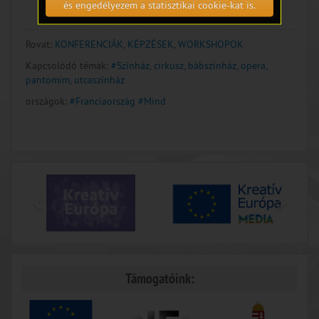
és engedélyezem a statisztikai cookie-kat is.
Rovat:
KONFERENCIÁK, KÉPZÉSEK, WORKSHOPOK
Kapcsolódó témák:
#Színház, cirkusz, bábszínház, opera,
pantomim, utcaszínház
országok:
#Franciaország
#Mind
Támogatóink: