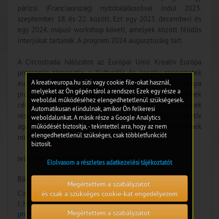
párizsi (Franciaország) nyitótalálkozóval indul 2023.
szeptember 18. és 22. között. Ezt egy 2023. decemberi és
egy 2024. májusi workshop követi, amelyek között félidős
interjúkat tartanak. A program 2024 augusztusáig tart.
A Circostrada hálózatot az Európai Unió Kreatív Európa
programja támogatja a Kulturális és kreatív szervezetek
A kreativeuropa.hu süti vagy cookie file-okat használ,
európai hálózatai terület keretében. A Kreatív Európa
melyeket az Ön gépén tárol a rendszer. Ezek egy része a
program jelenleg 37 Európai Hálózatot támogat, amelyek
weboldal működéséhez elengedhetetlenül szükségesek.
célja a kulturális szervezetek és szakemberek
Automatikusan elindulnak, amikor Ön felkeresi
részvételének támogatása az európai kulturális és kreatív
weboldalunkat. A másik része a Google Analytics
ágazatok versenyképességének és sokszínűségének
működését biztosítja, - tekintettel arra, hogy az nem
elengedhetetlenül szükséges, csak többletfunkciót
növeléséért.
biztosít.
Jelentkezési határidő: 2023. június 18.
Elolvasom a részletes adatkezelési tájékoztatót
Bővebb információ:
Megértettem a szabályzatot
Circostrada ;
és csak a szükséges cookie-kat engedélyezem
I:
https://www.circostrada.org/en/actions/bounce-
Megértettem a szabályzatot
professional-development-programme