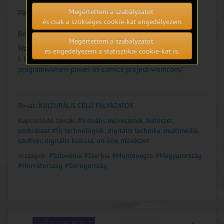
Megértettem a szabályzatot
Pályázati határidő: 2023. május 31.
és csak a szükséges cookie-kat engedélyezem
Bővebb információ:
Megértettem a szabályzatot
Women Power in Comics;
és engedélyezem a statisztikai cookie-kat is.
I:
https://womcom.io/open-call-for-artist-in-residence-
programwomen-power-in-comics-project-womcom/
Rovat:
KULTURÁLIS CÉLÚ PÁLYÁZATOK
Kapcsolódó témák:
#Vizuális művészetek, festészet,
szobrászat
#Új technológiák, digitális technika, multimédia,
szoftver, digitális kultúra, on-line művészet
országok:
#Szlovénia
#Szerbia
#Montenegro
#Magyarország
#Horvátország
#Görögország