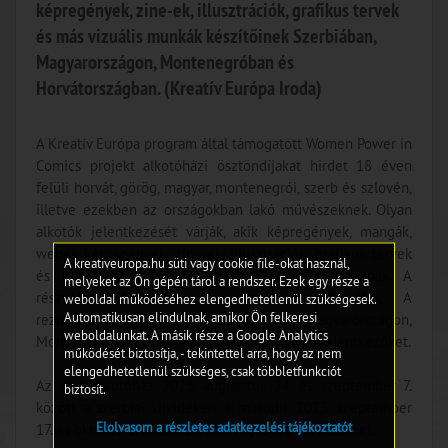
képregények, zine-ek, illusztrációk, grafikus tervek
és más vizuális munkák készítőinek Szerbiában,
Magyarországon, Montenegróban és
Horvátországban. (Kreatív Európa Iroda)
A Kreatív Európa program által támogatott Women Power in
Comics projekt alkotóházi ösztöndíjakat hirdet 18 éven
felüli horvát, görög, magyar, montenegrói, szerb és szlovén,
illetve ezekben az országokban lakó művészeknek. Olyan
alkotók jelentkezését várják, akik képregények, mangák,
webes képregények, zine-ek, illusztrációk, grafikus tervek
A kreativeuropa.hu süti vagy cookie file-okat használ,
és más vizuális munkák készítésével foglalkoznak. A
melyeket az Ön gépén tárol a rendszer. Ezek egy része a
részvétel feltétele az angol nyelvtudás. A
weboldal működéséhez elengedhetetlenül szükségesek.
Automatikusan elindulnak, amikor Ön felkeresi
rezidenciaprogramok Szerbiában, Magyarországon,
weboldalunkat. A másik része a Google Analytics
Montenegróban és Horvátországban várják a jelentkezőket.
működését biztosítja, - tekintettel arra, hogy az nem
elengedhetetlenül szükséges, csak többletfunkciót
Az első alkotóház 2023. augusztus 24. és szeptember 7.
biztosít.
között a szerbiai Újvidéken, a második 2023. szeptember
Elolvasom a részletes adatkezelési tájékoztatót
17. és október 1. között Zánkán fogadja a művészeket.