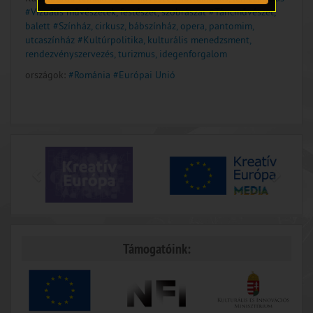
#Vizuális művészetek, festészet, szobrászat
#Táncművészet,
balett
#Színház, cirkusz, bábszínház, opera, pantomim,
utcaszínház
#Kultúrpolitika, kulturális menedzsment,
rendezvényszervezés, turizmus, idegenforgalom
országok:
#Románia
#Európai Unió
Támogatóink: