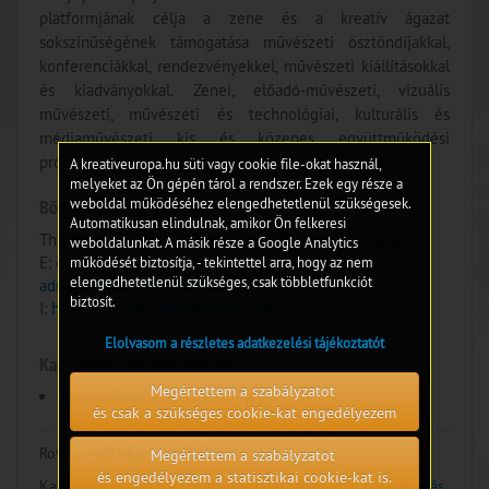
platformjának célja a zene és a kreatív ágazat
sokszínűségének támogatása művészeti ösztöndíjakkal,
konferenciákkal, rendezvényekkel, művészeti kiállításokkal
és kiadványokkal. Zenei, előadó-művészeti, vizuális
művészeti, művészeti és technológiai, kulturális és
médiaművészeti kis és közepes együttműködési
projektekhez csatlakoznának.
A kreativeuropa.hu süti vagy cookie file-okat használ,
melyeket az Ön gépén tárol a rendszer. Ezek egy része a
Bővebb információ:
weboldal működéséhez elengedhetetlenül szükségesek.
Automatikusan elindulnak, amikor Ön felkeresi
The Mean Team; - Oraseanu Codin, Oraseanu Adriana
weboldalunkat. A másik része a Google Analytics
E:
codin@blackrhinoradio.com
,
működését biztosítja, - tekintettel arra, hogy az nem
elengedhetetlenül szükséges, csak többletfunkciót
adriana@blackrhinoradio.com
biztosít.
I:
http://www.blackrhinoradio.com/
Elolvasom a részletes adatkezelési tájékoztatót
Kapcsolódó dokumentumok:
Megértettem a szabályzatot
Partnerkeresés
(235 kB)
és csak a szükséges cookie-kat engedélyezem
Rovat:
PARTNERKERESÉSEK
Megértettem a szabályzatot
és engedélyezem a statisztikai cookie-kat is.
Kapcsolódó témák:
#Zeneművészet, kottakiadás, lemezkiadás