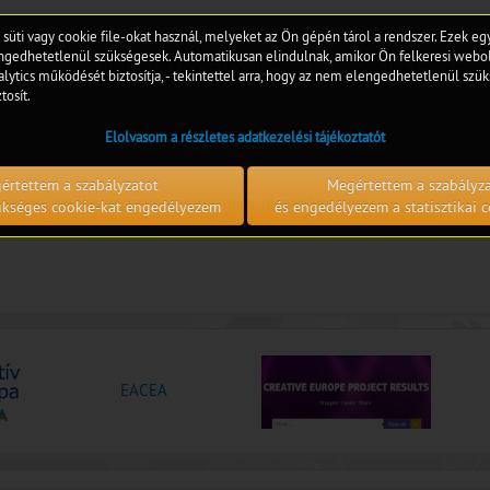
 süti vagy cookie file-okat használ, melyeket az Ön gépén tárol a rendszer. Ezek e
edhetetlenül szükségesek. Automatikusan elindulnak, amikor Ön felkeresi webol
/have-your-say/initiatives/13600-EU-Voluntary-Review-on-the-implemen
lytics működését biztosítja, - tekintettel arra, hogy az nem elengedhetetlenül szük
tosít.
Elolvasom a részletes adatkezelési tájékoztatót
értettem a szabályzatot
Megértettem a szabályz
dzsment, rendezvényszervezés, turizmus, idegenforgalom
zükséges cookie-kat engedélyezem
és engedélyezem a statisztikai c
EACEA