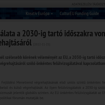
ADATKEZELÉSI TÁJÉKOZ
Kreatív Európa
CulturEU Funding Guide
gálata a 2030-ig tartó időszakra vo
ehajtásáról
[2022-11-25]
inél szélesebb körének véleményét az EU, a 2030-ig tartó idős
égrehajtásáról szóló önkéntes felülvizsgálatával kapcsolatban.
 Fejlődési Menetrend végrehajtásának első uniós szintű önkéntes fel
 belső és külső végrehajtását. Az ilyen felülvizsgálatok a 2030-ig sz
izmusát jelentik globális szinten. Az EU önkéntes felülvizsgálatát az 
politikai fórumán mutatják be.