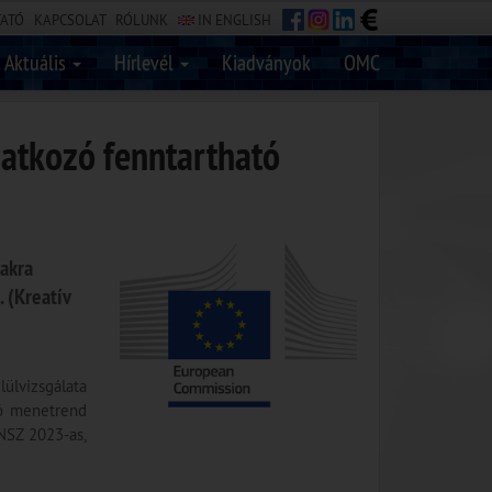
TATÓ
KAPCSOLAT
RÓLUNK
IN ENGLISH
Aktuális
Hírlevél
Kiadványok
OMC
natkozó fenntartható
zakra
 (Kreatív
ülvizsgálata
óló menetrend
ENSZ 2023-as,