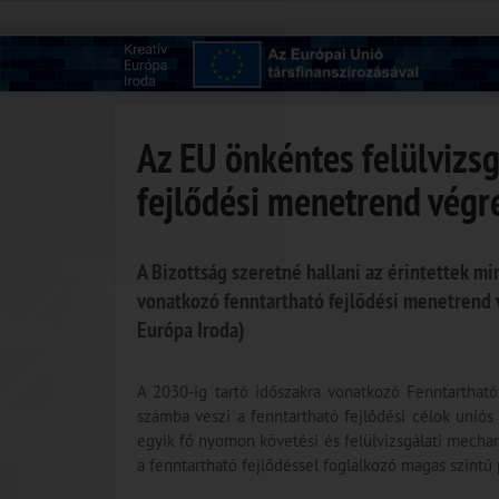
Az EU önkéntes felülvizs
fejlődési menetrend végr
A Bizottság szeretné hallani az érintettek m
vonatkozó fenntartható fejlődési menetrend v
Európa Iroda)
A 2030-ig tartó időszakra vonatkozó Fenntartható
számba veszi a fenntartható fejlődési célok uniós
egyik fő nyomon követési és felülvizsgálati mechan
a fenntartható fejlődéssel foglalkozó magas szintű 