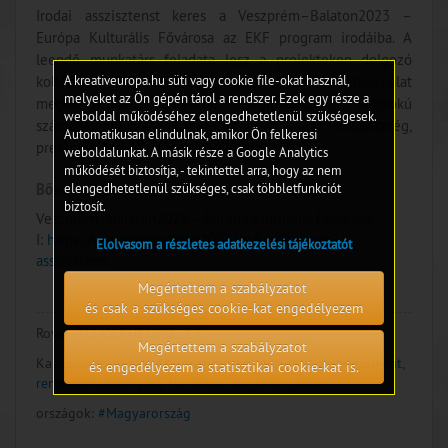
Irodai asszisztenst keres a Veszprém–Balaton2023 –
Európa Kulturális Fővárosa az EKF program irodáiba. A
leendő munkatárs feladata lesz a projekteken dolgozó
A kreativeuropa.hu süti vagy cookie file-okat használ,
kollégák munkájának támogatása, az irodahasználat
melyeket az Ön gépén tárol a rendszer. Ezek egy része a
megkönnyítése. Elvárások: segítőkészség, alapfokú
weboldal működéséhez elengedhetetlenül szükségesek.
számítástechnikai ismeretek, jó szervezőkészség,
Automatikusan elindulnak, amikor Ön felkeresi
precizitás, terhelhetőség, önállóság.
weboldalunkat. A másik része a Google Analytics
működését biztosítja, - tekintettel arra, hogy az nem
Bővebb információ:
elengedhetetlenül szükséges, csak többletfunkciót
biztosít.
Veszprém–Balaton2023 – Európa Kulturális Fővárosa;
I:
https://veszprembalaton2023.hu/karrier/irodai-
Elolvasom a részletes adatkezelési tájékoztatót
asszisztens
Megértettem a szabályzatot
és csak a szükséges cookie-kat engedélyezem
Rovat:
ÁLLÁSLEHETŐSÉGEK
Megértettem a szabályzatot
Kapcsolódó témák:
#Kultúrpolitika, kulturális menedzsment,
és engedélyezem a statisztikai cookie-kat is.
rendezvényszervezés, turizmus, idegenforgalom
országok:
#Magyarország