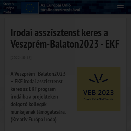
Irodai asszisztenst keres a
Veszprém-Balaton2023 - EKF
[2022-10-18]
A Veszprém–Balaton2023
– EKF irodai asszisztenst
keres az EKF program
irodáiba a projekteken
dolgozó kollégák
munkájának támogatására.
(Kreatív Európa Iroda)