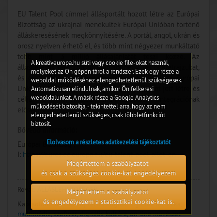
EU Talent Pool címmel állásportált hozott létre az Európai
Bizottság az ukrajnai menekültek Európai Unióban történő
álláskeresésének megkönnyítésére. A portál, angol, ukrán és
orosz nyelven érhető el, és több mint négyezer munkáltató
több mint 3 millió állásajánlatát teszi közzé. Az
A kreativeuropa.hu süti vagy cookie file-okat használ,
álláskeresők regisztráció után tölthetik fel önéletrajzukat,
melyeket az Ön gépén tárol a rendszer. Ezek egy része a
és oszthatják meg képzettségeiket. A portál az Európai
weboldal működéséhez elengedhetetlenül szükségesek.
Unió Migrációs és Menedékpaktuma részeként jött létre, és
Automatikusan elindulnak, amikor Ön felkeresi
weboldalunkat. A másik része a Google Analytics
célja a menekültek munkaerőpiaci integrációnak
működését biztosítja, - tekintettel arra, hogy az nem
elősegítése.
elengedhetetlenül szükséges, csak többletfunkciót
biztosít.
Bővebb információ:
Elolvasom a részletes adatkezelési tájékoztatót
Európai Bizottság ;
I:
https://eures.ec.europa.eu/eu-talent-pool-pilot_en
Megértettem a szabályzatot
és csak a szükséges cookie-kat engedélyezem
Rovat:
ÁLLÁSLEHETŐSÉGEK
Megértettem a szabályzatot
és engedélyezem a statisztikai cookie-kat is.
Kapcsolódó témák:
#Új technológiák, digitális technika,
multimédia, szoftver, digitális kultúra, on-line művészet