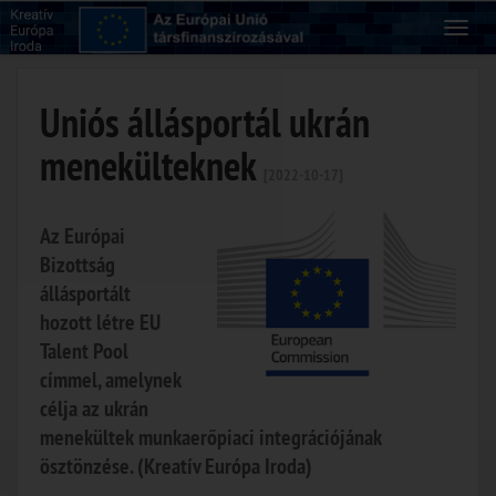
Uniós állásportál ukrán
menekülteknek
[2022-10-17]
Az Európai
Bizottság
állásportált
hozott létre EU
Talent Pool
címmel, amelynek
célja az ukrán
menekültek munkaerőpiaci integrációjának
ösztönzése. (Kreatív Európa Iroda)