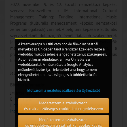
2022. november 9. és 12. között nemzetközi képzést
szervez Brüsszelben a JM International Cultural
Management Training: Funding International Music
Programs (Kulturális menedzsment képzés: nemzetközi
zenei támogatások) címmel. A belgiumi képzésre kulturális
szervezeteknél dolgozó, 35 évnél fiatalabb szakemberek
jelentkezhetnek. A program célja, hogy a résztvevők
A kreativeuropa.hu süti vagy cookie file-okat használ,
megismerhessék a nemzetközi támogatásokat, a
melyeket az Ön gépén tárol a rendszer. Ezek egy része a
projektmenedzsment, az adománygyűjtés és a pályázatírás
weboldal működéséhez elengedhetetlenül szükségesek.
Automatikusan elindulnak, amikor Ön felkeresi
lehetőségeit.
weboldalunkat. A másik része a Google Analytics
működését biztosítja, - tekintettel arra, hogy az nem
Jelentkezési határidő: 2022. október 5.
elengedhetetlenül szükséges, csak többletfunkciót
biztosít.
Bővebb információ:
Elolvasom a részletes adatkezelési tájékoztatót
JM International ;
E:
giulia@jmi.net
Megértettem a szabályzatot
I:
https://mubazar.com/en/opportunity/training-course-
és csak a szükséges cookie-kat engedélyezem
international-project-management-for-music
Megértettem a szabályzatot
és engedélyezem a statisztikai cookie-kat is.