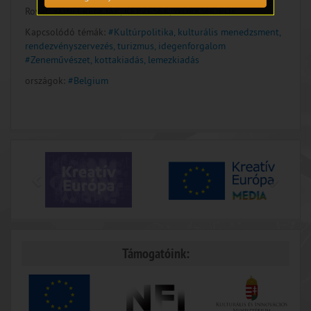
Rovat:
KONFERENCIÁK, KÉPZÉSEK, WORKSHOPOK
Kapcsolódó témák:
#Kultúrpolitika, kulturális menedzsment,
rendezvényszervezés, turizmus, idegenforgalom
#Zeneművészet, kottakiadás, lemezkiadás
országok:
#Belgium
Támogatóink: