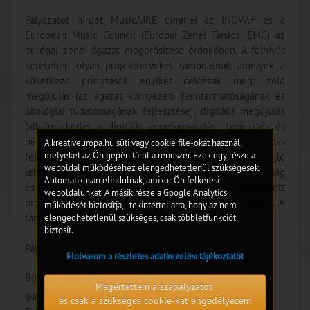
Pályázatot hirdet MusicAIRE címmel az INOVA+ és a
European Music Council (Európai Zenei Tanács, EMC) az
európai zenei ágazat megerősítése érdekében. A felhívás
keretében olyan projektterveket támogatnak, amelyek a
következő prioritások egyikét célozzák meg: zöld
megújulás (az ágazat környezeti fenntarthatóságának és
ökológiai tudatosságának fejlesztése); digitális megújulás
(alkalmazkodás a digitális zenefogyasztás, -terjesztés és
népszerűsítés új trendjeihez); igazságos és rugalmas
A kreativeuropa.hu süti vagy cookie file-okat használ,
melyeket az Ön gépén tárol a rendszer. Ezek egy része a
felépülés (a zenében, mint önálló összetartó erőben rejlő
weboldal működéséhez elengedhetetlenül szükségesek.
lehetőségek kihasználása a szolidaritás, az aktív polgárság
Automatikusan elindulnak, amikor Ön felkeresi
és a társadalmi kohézió érdekében). A támogatott
weboldalunkat. A másik része a Google Analytics
projekteknek 2023. január 1. után kell megvalósulniuk. A
működését biztosítja, - tekintettel arra, hogy az nem
támogatásra szánt keretösszeg 1,335 millió euró.
elengedhetetlenül szükséges, csak többletfunkciót
biztosít.
Pályázati határidő: 2022. október 26.
Elolvasom a részletes adatkezelési tájékoztatót
Bővebb információ:
Megértettem a szabályzatot
INOVA+, European Music Council (EMC);
és csak a szükséges cookie-kat engedélyezem