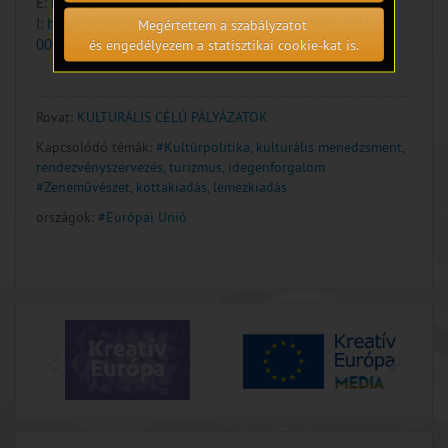
E:
hello@musicaire.eu
I:
https://musicaire.eu/open-calls/musicaire-eac-2021-
Megértettem a szabályzatot
0090-2ndcallproposals/
és engedélyezem a statisztikai cookie-kat is.
Rovat:
KULTURÁLIS CÉLÚ PÁLYÁZATOK
Kapcsolódó témák:
#Kultúrpolitika, kulturális menedzsment,
rendezvényszervezés, turizmus, idegenforgalom
#Zeneművészet, kottakiadás, lemezkiadás
országok:
#Európai Unió