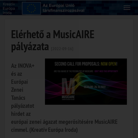
Elérhető a MusicAIRE
pályázata
[2022-09-16]
Az INOVA+
és az
Európai
Zenei
Tanács
pályázatot
hirdet az
európai zenei ágazat megerősítésére MusicAIRE
címmel. (Kreatív Európa Iroda)