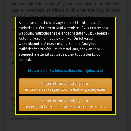
hónapos időszakra lehet pályázni vagy egyedi projektekkel
vagy a következő témában: Myth-understanding (Mítosz-
értés). A pályamunkákat 2018. július 12-ig várják.
A kreativeuropa.hu süti vagy cookie file-okat használ,
melyeket az Ön gépén tárol a rendszer. Ezek egy része a
Jelentkezési határidő: 2018. július 5.
weboldal működéséhez elengedhetetlenül szükségesek.
Automatikusan elindulnak, amikor Ön felkeresi
Bővebb információ:
weboldalunkat. A másik része a Google Analytics
működését biztosítja, - tekintettel arra, hogy az nem
Tokyo Arts and Space (TOKAS);
elengedhetetlenül szükséges, csak többletfunkciót
I:
biztosít.
http://www.tokyoartsandspace.jp/english/residency/index
.html
Elolvasom a részletes adatkezelési tájékoztatót
Megértettem a szabályzatot
és csak a szükséges cookie-kat engedélyezem
Rovat:
ÖSZTÖNDÍJAK
Kapcsolódó témák:
#Vizuális művészetek, festészet,
Megértettem a szabályzatot
szobrászat
#Iparművészet, kézművesség, virágkötészet,
és engedélyezem a statisztikai cookie-kat is.
alkalmazott művészet
#Építészet
országok:
#Japán