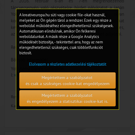
A 2016. február 6-án és 7-én megrendezendő
táncversenyén való részvételre hirdet pályázatot a japán
Yokohama Dance Collection. A versenyre olyan
A kreativeuropa.hu süti vagy cookie file-okat használ,
melyeket az Ön gépén tárol a rendszer. Ezek egy része a
koreográfusok pályázhatnak, akik az első munkájukat
weboldal működéséhez elengedhetetlenül szükségesek.
kevesebb, mint 15 éve mutatták be. Legfeljebb 20 perces,
Automatikusan elindulnak, amikor Ön felkeresi
az elmúlt két évben tervezett előadásokkal lehet pályázni.
weboldalunkat. A másik része a Google Analytics
működését biztosítja, - tekintettel arra, hogy az nem
Regisztrációs határidő: 2015. július 20.
elengedhetetlenül szükséges, csak többletfunkciót
biztosít.
Bővebb információ:
Elolvasom a részletes adatkezelési tájékoztatót
Yokohama Dance Collection;
I:
www.yokohama-dance-collection-r.jp/en/program.html
Megértettem a szabályzatot
és csak a szükséges cookie-kat engedélyezem
Megértettem a szabályzatot
Rovat:
KULTURÁLIS CÉLÚ PÁLYÁZATOK
és engedélyezem a statisztikai cookie-kat is.
Kapcsolódó témák:
#Táncművészet, balett