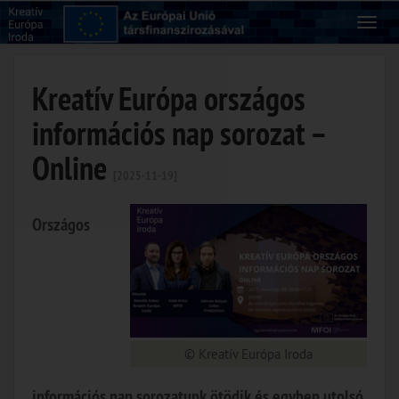
Kreatív Európa országos
információs nap sorozat –
Online
[2025-11-19]
Országos
© Kreatív Európa Iroda
információs nap sorozatunk ötödik és egyben utolsó