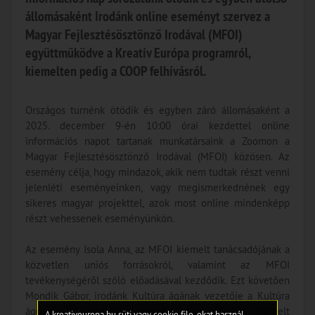
állomásaként Irodánk online eseményt szervez a
Magyar Fejlesztésösztönző Irodával (MFOI)
együttműködve a Kreatív Európa programról,
kiemelten pedig a COOP felhívásról.
Országos turnénk ötödik és egyben záró állomásaként a
2025. december 9-én 10:00 órai kezdettel online
információs napot tartanak munkatársaink a Zoomon a
Magyar Fejlesztésösztönző Irodával (MFOI) közösen. Az
esemény célja, hogy mindazok, akik nem tudtak részt venni
jelenléti eseményeinken, vagy megismerkednének egy
sikeres magyar projekttel, azok most online mindenképp
részt vehessenek eseményünkön.
Az esemény Isola Anna, az MFOI kiemelt tanácsadójának a
közvetlen uniós forrásokról, valamint az MFOI
tevékenységéről szóló előadásával kezdődik. Ezt követően
Mondik Gábor, irodánk Kultúra ágának vezetője a Kultúra
ágon belül elérhető forrásokról tart előadást, kiemelt
A kreativeuropa.hu süti vagy cookie file-okat használ,