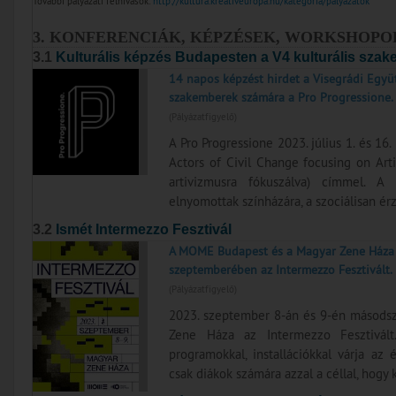
További pályázati felhívások:
http://kultura.kreativeuropa.hu/kategoria/palyazatok
3. KONFERENCIÁK, KÉPZÉSEK, WORKSHOPO
3.1
Kulturális képzés Budapesten a V4 kulturális sza
14 napos képzést hirdet a Visegrádi Együ
szakemberek számára a Pro Progressione.
(Pályázatfigyelő)
A Pro Progressione 2023. július 1. és 1
Actors of Civil Change focusing on Arti
artivizmusra fókuszálva) címmel. 
elnyomottak színházára, a szociálisan ér
3.2
Ismét Intermezzo Fesztivál
A MOME Budapest és a Magyar Zene Háza
szeptemberében az Intermezzo Fesztivált.
(Pályázatfigyelő)
2023. szeptember 8-án és 9-én másods
Zene Háza az Intermezzo Fesztivált
programokkal, installációkkal várja az 
csak diákok számára azzal a céllal, hogy 