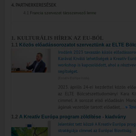
4. PARTNERKERESÉSEK
4.1
Francia szervezet társszervező lenne
1. KULTURÁLIS HÍREK AZ EU-BÓL
1.1
Közös előadássorozatot szerveztünk az ELTE Böl
Irodánk 2023 tavaszán közös előadássoro
Karával Kiváló lehetőségek a Kreatív Eu
workshop is kapcsolódott, ahol a résztve
segítséget.
(Kreatív Európa Iroda)
2023. április 24-ei kezdettel közös elő
az ELTE Bölcsészettudományi Kara Ki
címmel. A sorozat első előadásán Mondi
ágának vezetője tartott előadást,...
» Tov
1.2
A Kreatív Európa program zöldítése - kiadvány
Jelentést tett közzé A Kreatív Európa pro
stratégiája címmel az Európai Bizottság.