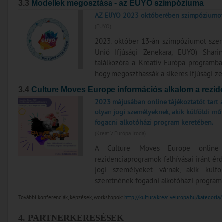
3.3
Modellek megosztása - az EUYO szimpóziuma
AZ EUYO 2023 októberében szimpóziumot 
(EUYO)
2023. október 13-án szimpóziumot szer
Unió Ifjúsági Zenekara, EUYO) Shar
találkozóra a Kreatív Európa programban
hogy megoszthassák a sikeres ifjúsági ze
3.4
Culture Moves Europe információs alkalom a rezid
2023 májusában online tájékoztatót tart
olyan jogi személyeknek, akik külföldi mű
fogadni alkotóházi program keretében.
(Kreatív Európa Iroda)
A Culture Moves Europe online 
rezidenciaprogramok felhívásai iránt ér
jogi személyeket várnak, akik külf
szeretnének fogadni alkotóházi program 
További konferenciák, képzések, workshopok:
http://kultura.kreativeuropa.hu/kategoria
4. PARTNERKERESÉSEK