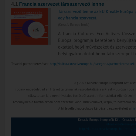
4.1
Francia szervezet társszervező lenne
Társszervező lenne az EU Kreatív Európa
egy francia szervezet.
(Kreatív Európa Iroda)
A francia Cultures Eco Actives társsz
Európa programja keretében benyújtan
oktatási, helyi művészeket és szervezet
helyi gyakorlatokat bemutató szerepet t
További partnerkeresések:
http://kultura.kreativeuropa.hu/kategoria/partnerkeresesek
(C) 2023 Kreatív Európa Nonprofit Kft. Öss
Irodánk engedélyt ad e Hírlevél tartalmának reprodukálására a Kreatív Európa Iroda m
választottuk ki, a nem hivatalos forrásból átvett információkat ellenőrizni 
Amennyiben a továbbiakban nem szeretné kapni hírlevelünket, kérjük, felhasználói fió
A hírlevéllel kapcsolatos kérdéseit, észrevételeit a
hir
Kreatív Európa Nonprofit Kft. - Creativ
info@kreativeuropa.
http://kultura.kreativeuropa.hu
;
http://