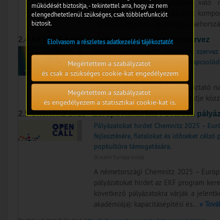
zeneszerzőinek a projektben való ré
működését biztosítja, - tekintettel arra, hogy az nem
zeneszerzők egy-egy új darabot kompon
elengedhetetlenül szükséges, csak többletfunkciót
biztosít.
varsói (Lengyelország), prágai (Csehország
2.4
Az EFFEA online networking alkalmakat szervez
Elolvasom a részletes adatkezelési tájékoztatót
Online kapcsolatépítő alkalmakat szervez 
második pályázati felhívásához kapcsolód
Megértettem a szabályzatot
és csak a szükséges cookie-kat engedélyezem
(Pályázatfigyelő)
Ahogy a 2023. június 7-i tájékoztató 
Megértettem a szabályzatot
Fesztiválszövetség EFFEA projektje közz
és engedélyezem a statisztikai cookie-kat is.
2.5
Chemnitz 2025 - Európa Kulturális Fővárosa pályáz
Pályázatokat hirdet Chemnitz 2025 – Euró
fejlesztésére, fiatalokat és időseket célzó
popkultúra támogatására.
(Kreatív Európa Iroda)
A németországi Chemnitz 2025 – Európa
pályázatokat hirdet az EKF program ker
következő pályázatokra várják a jelentk
akadémiája): kapacitásépítési és...
» Tová