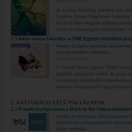
(Kreatív Európa Iroda)
Az Európai Bizottság jelentést tett k
Creative Europe Programme Greening st
Kreatív Európa Program zöldítési straté
Kreatív Európa program zöldítéséhez...
»
1.3
Nézd vissza bármikor a CME Egyéni mobilitási progr
Minden, az Egyéni mobilitási programmal
nemrég közzétett videójában.
(Kreatív Európa Iroda)
A Culture Moves Europe (CME) nyilváno
készített tájékoztató videót. Az angol 
a művészek és kulturális szakemberek sz
bármikor visszanézhető
http://kultura.k
2. KULTURÁLIS CÉLÚ PÁLYÁZATOK
2.1
Kreatív Európa Iroda a Bach to the Future konfere
Irodánk is részt vesz a 2023 júniusában
konferencián. A Connecting the dots című
Gábor moderálja.