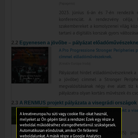
(Papageno)
2023. június 6-án és 7-én rendezi
konferenciát. A rendezvény célja,
szakembereket a komolyzenei világ közel
tartani a digitális korszak gyors változásai
2.2
Egyenesen a jövőbe – pályázat előadóművészekn
A Pro Progressione Stronger Peripheries 
címmel előadóművészeknek.
(Kreatív Európa Iroda)
Pályázatot hirdet előadóművészeknek a 
a jövőbe) címmel a Stronger Peripher
megvalósításának négy éve alatt tíz 
pályázatra olyan kortárs művészek és cso
2.3
A RENMUS projekt pályázata a visegrádi országok
Pályázatot hirdet a RENMUS projekt a vis
A kreativeuropa.hu süti vagy cookie file-okat használ,
részvételre.
melyeket az Ön gépén tárol a rendszer. Ezek egy része a
(Kreatív Európa Iroda)
weboldal működéséhez elengedhetetlenül szükségesek.
Automatikusan elindulnak, amikor Ön felkeresi
A Renewable Music (RENMUS) projek
weboldalunkat. A másik része a Google Analytics