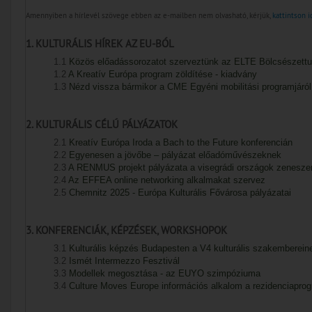
Amennyiben a hírlevél szövege ebben az e-mailben nem olvasható, kérjük,
kattintson 
1. KULTURÁLIS HÍREK AZ EU-BÓL
1.1
Közös előadássorozatot szerveztünk az ELTE Bölcsészett
1.2
A Kreatív Európa program zöldítése - kiadvány
1.3
Nézd vissza bármikor a CME Egyéni mobilitási programjáról 
2. KULTURÁLIS CÉLÚ PÁLYÁZATOK
2.1
Kreatív Európa Iroda a Bach to the Future konferencián
2.2
Egyenesen a jövőbe – pályázat előadóművészeknek
2.3
A RENMUS projekt pályázata a visegrádi országok zenesze
2.4
Az EFFEA online networking alkalmakat szervez
2.5
Chemnitz 2025 - Európa Kulturális Fővárosa pályázatai
3. KONFERENCIÁK, KÉPZÉSEK, WORKSHOPOK
3.1
Kulturális képzés Budapesten a V4 kulturális szakemberein
3.2
Ismét Intermezzo Fesztivál
3.3
Modellek megosztása - az EUYO szimpóziuma
3.4
Culture Moves Europe információs alkalom a rezidenciaprog