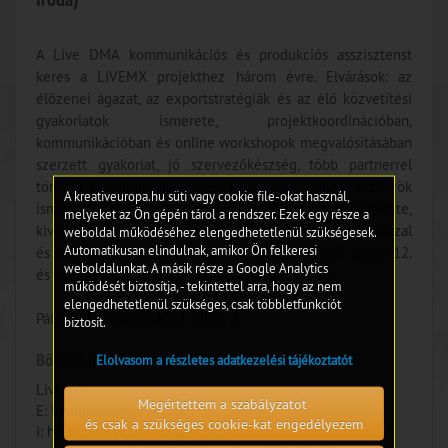
A Live DMA kommunikációs és produkciós asszisztenst
keres a LIVEMX projekthez három évre. Elvárások: az
élőzenei ágazat, az exportstratégiák és az élő közvetítési
gyakorlatok ismerete, projektkoordinációban,
kommunikációban és online workshopok megvalósításában
szerzett gyakorlat, jó szervezőkészség, több partnerrel
történő távoli munkavégzés képessége, online eszközök
A kreativeuropa.hu süti vagy cookie file-okat használ,
ismerete, InDesign vagy Canva és Photoshop ismerete,
melyeket az Ön gépén tárol a rendszer. Ezek egy része a
kiváló angol nyelvtudás. Pályázni angol nyelvű önéletrajzzal
weboldal működéséhez elengedhetetlenül szükségesek.
Automatikusan elindulnak, amikor Ön felkeresi
és motivációs levéllel lehet. Az interjúkat 2023. július 12.
weboldalunkat. A másik része a Google Analytics
és 16. között tartják, az állás azonnal betölthető.
működését biztosítja, - tekintettel arra, hogy az nem
elengedhetetlenül szükséges, csak többletfunkciót
Pályázati határidő: 2023. július 7.
biztosít.
Bővebb információ:
Elolvasom a részletes adatkezelési tájékoztatót
Live DMA;
Megértettem a szabályzatot
E:
livemx.eu@gmail.com
és csak a szükséges cookie-kat engedélyezem
I:
https://www.live-dma.eu/wp-