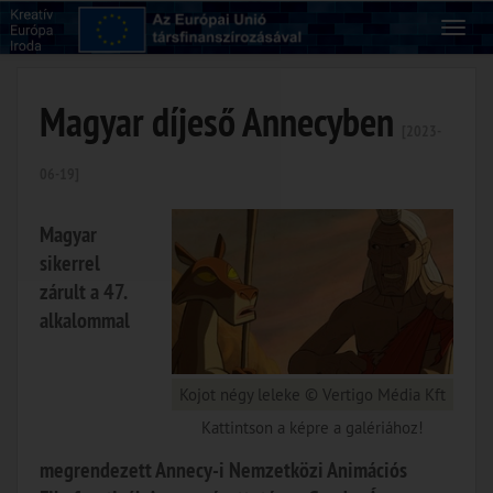
Magyar díjeső Annecyben
[2023-
06-19]
Magyar
sikerrel
zárult a 47.
alkalommal
Kojot négy leleke © Vertigo Média Kft
Kattintson a képre a galériához!
megrendezett Annecy-i Nemzetközi Animációs