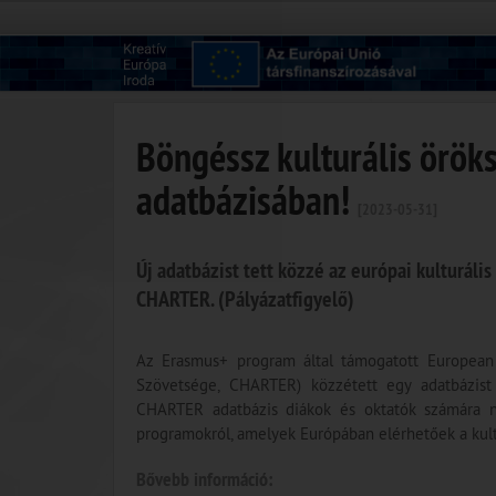
Böngéssz kulturális örök
adatbázisában!
[2023-05-31]
Új adatbázist tett közzé az európai kulturál
CHARTER. (Pályázatfigyelő)
Az Erasmus+ program által támogatott European C
Szövetsége, CHARTER) közzétett egy adatbázist 
CHARTER adatbázis diákok és oktatók számára nyú
programokról, amelyek Európában elérhetőek a kult
Bővebb információ: