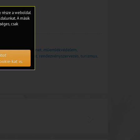
grammes.html?
gy része a weboldal
dalunkat. A másik
séges, csak
zerváció, helytörténet, műemlékvédelem,
atot
turális menedzsment, rendezvényszervezés, turizmus,
ookie-kat is.