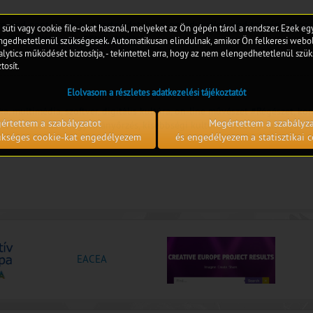
e-and-contribute-to-charter-database-on-education-and-training-pro
 süti vagy cookie file-okat használ, melyeket az Ön gépén tárol a rendszer. Ezek e
VLZf0Ij934WU_v4px93N6piKNQ
edhetetlenül szükségesek. Automatikusan elindulnak, amikor Ön felkeresi webol
lytics működését biztosítja, - tekintettel arra, hogy az nem elengedhetetlenül szük
tosít.
Elolvasom a részletes adatkezelési tájékoztatót
ka, multimédia, szoftver, digitális kultúra, on-line művészet
#Régészet, kon
értettem a szabályzatot
Megértettem a szabályz
kultúra, folklór, hagyományőrzés, kisebbségi kultúra
#Kultúrpolitika, kul
zükséges cookie-kat engedélyezem
és engedélyezem a statisztikai c
EACEA