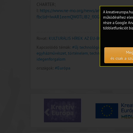
CHARTER;
I:
https://www.ne-mo.org/news/article/nemo/explor
A kreativeuropa.hu
fbclid=IwAR1eemQW0TLIB2_fJ0GL3kINOXajBXzoI
működéséhez eleng
része a Google Ana
többletfunkciót biz
Rovat:
KULTURÁLIS HÍREK AZ EU-BÓL
Kapcsolódó témák:
#Új technológiák, digitális techni
Meg
egyházművészet, történelem, technikatörténet
#Népi 
és csak a s
idegenforgalom
országok:
#Európa