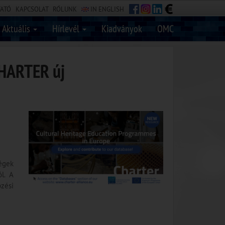
TATÓ
KAPCSOLAT
RÓLUNK
IN ENGLISH
Aktuális
Hírlevél
Kiadványok
OMC
CHARTER új
ségek
l. A
pzési