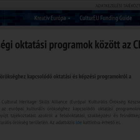
ADATKEZELÉSI TÁJÉKOZ
Kreatív Európa
CulturEU Funding Guide
ségi oktatási programok között az 
is örökséghez kapcsolódó oktatási és képzési programokról a
ultural Heritage Skills Alliance (Európai Kulturális Örökség Kész
az európai kulturális örökséghez kapcsolódó oktatási programokró
jt tájékoztatást azokról a felsőoktatási, szakképzési és felnőttké
urális örökség területén. Az adatbázis
ide
kattintva érhető el.