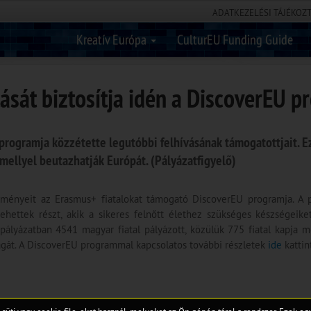
ADATKEZELÉSI TÁJÉKOZ
Kreatív Európa
CulturEU Funding Guide
tását biztosítja idén a DiscoverEU 
rogramja közzétette legutóbbi felhívásának támogatottjait. E
amellyel beutazhatják Európát. (Pályázatfigyelő)
dményeit az Erasmus+ fiatalokat támogató DiscoverEU programja. A 
vehettek részt, akik a sikeres felnőtt élethez szükséges készségeike
 pályázatban 4541 magyar fiatal pályázott, közülük 775 fiatal kapja me
ágát. A DiscoverEU programmal kapcsolatos további részletek
ide
kattin