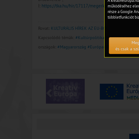
A kreativeuropa.hu
I:
https://tka.hu/hir/17117/megerkeztek-a-discove
működéséhez eleng
része a Google Ana
többletfunkciót biz
Rovat:
KULTURÁLIS HÍREK AZ EU-BÓL
Kapcsolódó témák:
#Kultúrpolitika, kulturális mene
Meg
országok:
#Magyarország
#Európai Unió
és csak a s