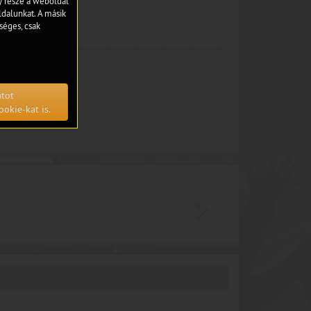
gy része a weboldal
dalunkat. A másik
séges, csak
atot
ookie-kat is.