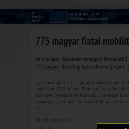
775 magyar fiatal mobili
Az Erasmus+ fiatalokat támogató DiscoverEU p
775 magyar fiatal kap Interrail vonatjegyet, 
Nyilvánosságra hozta legutóbbi pályázatának ere
legkésőbb 2005. június 30-án született fiatalok 
élményén keresztül fejlesztenék. A tavasszal kiírt
vonatjegyét, amellyel beutazhatják Európa 33 orsz
el.
Bővebb információ:
DiscoverEU ;