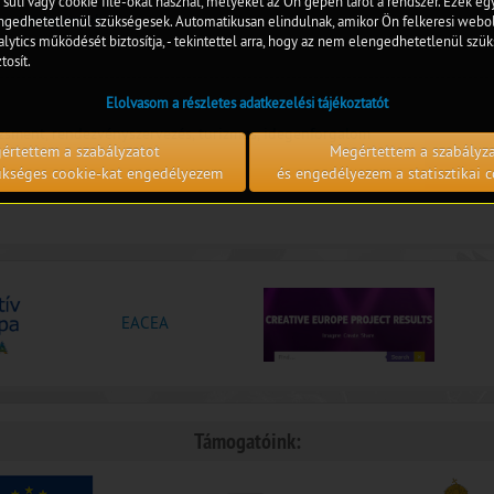
 süti vagy cookie file-okat használ, melyeket az Ön gépén tárol a rendszer. Ezek e
reu-eredmenyek
edhetetlenül szükségesek. Automatikusan elindulnak, amikor Ön felkeresi webol
lytics működését biztosítja, - tekintettel arra, hogy az nem elengedhetetlenül szük
tosít.
Elolvasom a részletes adatkezelési tájékoztatót
dzsment, rendezvényszervezés, turizmus, idegenforgalom
értettem a szabályzatot
Megértettem a szabályz
zükséges cookie-kat engedélyezem
és engedélyezem a statisztikai c
EACEA
Támogatóink: