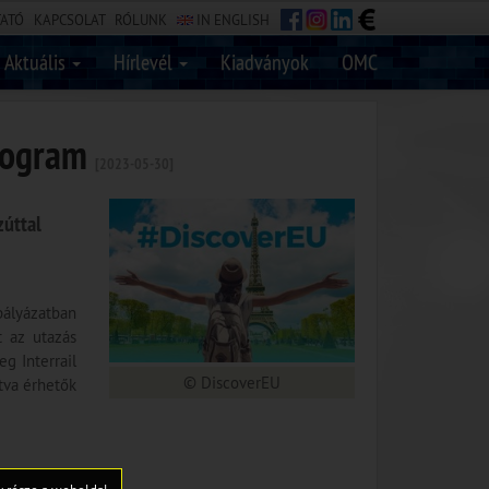
TATÓ
KAPCSOLAT
RÓLUNK
IN ENGLISH
Aktuális
Hírlevél
Kiadványok
OMC
program
[2023-05-30]
zúttal
pályázatban
t az utazás
g Interrail
© DiscoverEU
tva érhetők