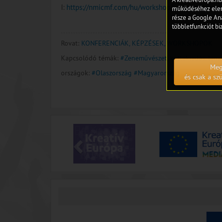
I:
https://nmicmf.com/hu/workshop/probajatekra-val
működéséhez eleng
része a Google Ana
többletfunkciót biz
Rovat:
KONFERENCIÁK, KÉPZÉSEK, WORKSHOPOK
Kapcsolódó témák:
#Zeneművészet, kottakiadás, lem
Meg
országok:
#Olaszország
#Magyarország
és csak a s