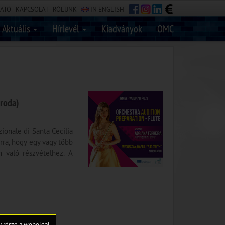
TATÓ
KAPCSOLAT
RÓLUNK
IN ENGLISH
Aktuális
Hírlevél
Kiadványok
OMC
Iroda)
zionale di Santa Cecilia
rra, hogy egy vagy több
n való részvételhez. A
gy része a weboldal