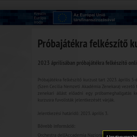
Próbajátékra felkészítő 
2023 áprilisában próbajátékra felkészítő onli
Próbajátékra felkészítő kurzust tart 2023. április 5
(Szen Cecilia Nemzeti Akadémia Zenekara) vezető fu
zenekari állást előadni egy próbameghallgatás k
kurzusra fuvolisták jelentkezését várják.
Jelentkezési határidő: 2023. április 3.
Bővebb információ:
Orchestra dell’Accademia Nazionale di Santa Cecilia
A kreativeuropa.hu