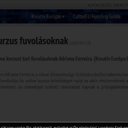
ADATKEZELÉSI TÁJÉKOZ
Kreatív Európa
CulturEU Funding Guide
kurzus fuvolásoknak
[2023-03-27]
ne kurzust tart fuvolásoknak Adriana Ferreira. (Kreatív Európa 
-én Adriana Ferreira, a római (Olaszország) Orchestra dell’Accademia Na
volistája. Az online kurzus lehetőséget nyújt az aktív résztvevőknek a
eretében, és személyre szabott útmutatást kapnak a próbajátékoko
;
 süti vagy cookie file-okat használ, melyeket az Ön gépén tárol a rendszer. Ezek e