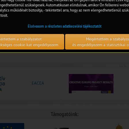
o-felkeszules-fuvola/
edhetetlenül szükségesek. Automatikusan elindulnak, amikor Ön felkeresi webol
lytics működését biztosítja, - tekintettel arra, hogy az nem elengedhetetlenül szük
tosít.
Elolvasom a részletes adatkezelési tájékoztatót
ezkiadás
#Új technológiák, digitális technika, multimédia, szoftver, digitál
értettem a szabályzatot
Megértettem a szabályz
zükséges cookie-kat engedélyezem
és engedélyezem a statisztikai c
EACEA
Támogatóink: