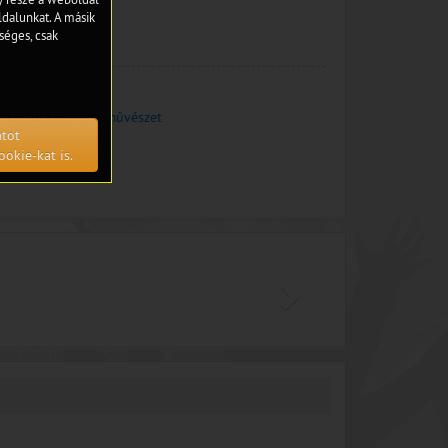
dalunkat. A másik
séges, csak
is kultúra, on-line művészet
atot
ookie-kat is.