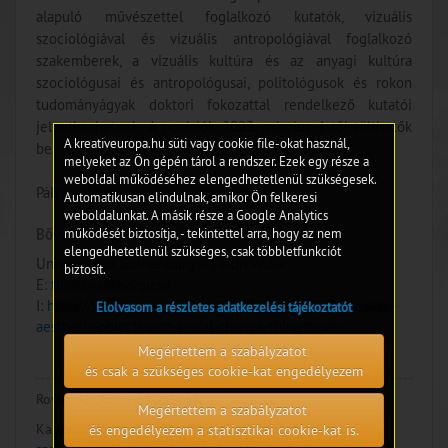
alapuló művészettel foglalkozó kutatók, vizuális
szociológiával és vizuális antropológiával foglalkozó
szakemberek, a vizuális kultúra és az anyagi kultúra
szociológusai és antropológusai, politológusok és rokon
tudományágyak doktori fokozattal rendelkező kutatói
jelentkezhetnek. A pozíciók 2023. március 1-től tölthetők
A kreativeuropa.hu süti vagy cookie file-okat használ,
be.
melyeket az Ön gépén tárol a rendszer. Ezek egy része a
weboldal működéséhez elengedhetetlenül szükségesek.
Pályázati határidő: 2022. december 22.
Automatikusan elindulnak, amikor Ön felkeresi
weboldalunkat. A másik része a Google Analytics
Bővebb információ:
működését biztosítja, - tekintettel arra, hogy az nem
elengedhetetlenül szükséges, csak többletfunkciót
University of Gothenburg; - Tintin Wulia
biztosít.
E:
tintin.wulia@gu.se
I:
https://www.gu.se/en/research/things-for-politics-sake-
Elolvasom a részletes adatkezelési tájékoztatót
aesthetic-objects-and-social-change-thingstigate
Megértettem a szabályzatot
és csak a szükséges cookie-kat engedélyezem
Rovat:
ÁLLÁSLEHETŐSÉGEK
Megértettem a szabályzatot
Kapcsolódó témák:
és engedélyezem a statisztikai cookie-kat is.
#Vizuális művészetek, festészet,