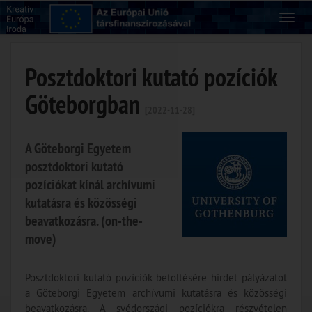
Posztdoktori kutató pozíciók
Göteborgban
[2022-11-28]
A Göteborgi Egyetem
posztdoktori kutató
pozíciókat kínál archívumi
kutatásra és közösségi
beavatkozásra. (on-the-
move)
Posztdoktori kutató pozíciók betöltésére hirdet pályázatot
a Göteborgi Egyetem archívumi kutatásra és közösségi
beavatkozásra. A svédországi pozíciókra részvételen