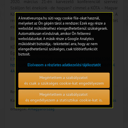
2020. március 21-én karvezető konferenciát szervez
Szálljon fel énekünk - de hogyan? címmel a KÓTA – Magyar
Kórusok, Zenekarok és Népzenei Együttesek Szövetsége. A
A kreativeuropa.hu süti vagy cookie file-okat használ,
rendezvénynek a Zeneakadémia ad otthont. A részvétel
melyeket az Ön gépén tárol a rendszer. Ezek egy része a
előzetes regisztrációhoz kötött.
weboldal működéséhez elengedhetetlenül szükségesek.
Automatikusan elindulnak, amikor Ön felkeresi
Bővebb információ:
weboldalunkat. A másik része a Google Analytics
működését biztosítja, - tekintettel arra, hogy az nem
KÓTA – Magyar Kórusok, Zenekarok és Népzenei
elengedhetetlenül szükséges, csak többletfunkciót
Együttesek Szövetsége;
biztosít.
I:
https://www.facebook.com/events/285788819063296/
,
https://docs.google.com/forms/d/e/1FAIpQLSdyhcW8dYy4
Elolvasom a részletes adatkezelési tájékoztatót
4A_QKn-EjjCgbIBesRJUeaImvl8pnwLEQABnGQ/viewform
Megértettem a szabályzatot
és csak a szükséges cookie-kat engedélyezem
Rovat:
KONFERENCIÁK, KÉPZÉSEK, WORKSHOPOK
Megértettem a szabályzatot
és engedélyezem a statisztikai cookie-kat is.
Kapcsolódó témák:
#Zeneművészet, kottakiadás, lemezkiadás
országok:
#Magyarország